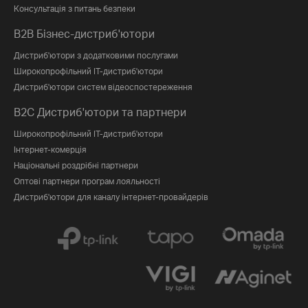
Консультація з питань безпеки
B2B Бізнес-дистриб'ютори
Дистриб'ютори з додатковими послугами
Широкопрофільний IT-дистриб'ютори
Дистриб'ютори систем відеоспостереження
B2C Дистриб'ютори та партнери
Широкопрофільний IT-дистриб'ютори
Інтернет-комерція
Національні роздрібні партнери
Оптові партнери програм лояльності
Дистриб'ютори для каналу інтернет-провайдерів