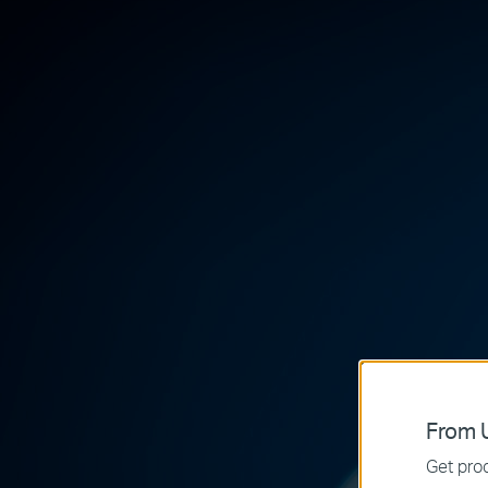
From U
Get prod