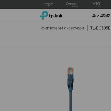
Click
to
TP-Link, Reliably Smart
skip
ДЛЯ ДОМУ
the
navigation
Комп'ютернi аксесуари
TL-EC505E
bar