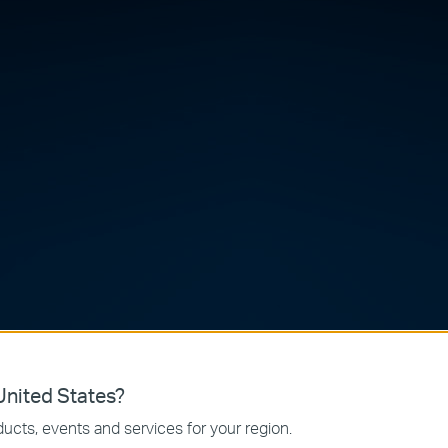
nited States?
ucts, events and services for your region.