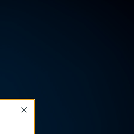
Close