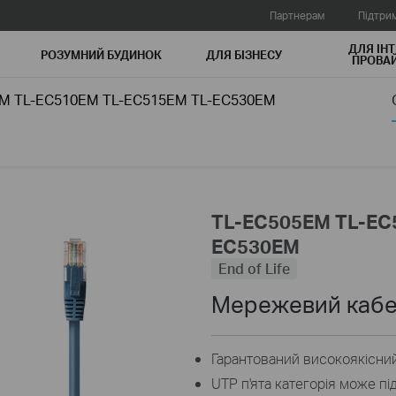
Партнерам
Підтри
ДЛЯ ІНТ
РОЗУМНИЙ БУДИНОК
ДЛЯ БIЗНЕСУ
ПРОВАЙ
M TL-EC510EM TL-EC515EM TL-EC530EM
TL-EC505EM TL-EC
EC530EM
End of Life
Мережевий кабел
Гарантований високоякісни
UTP п'ята категорія може пі