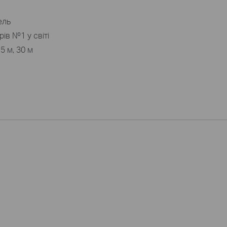
ель
ів №1 у світі
5 м, 30 м