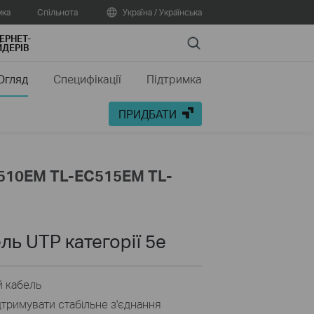
мка
Спільнота
Україна / Українська
ЕРНЕТ-
Search
ДЕРІВ
Огляд
Специфікації
Підтримка
ПРИДБАТИ
510EM TL-EC515EM TL-
ь UTP категорії 5e
й кабель
дтримувати стабільне з'єднання