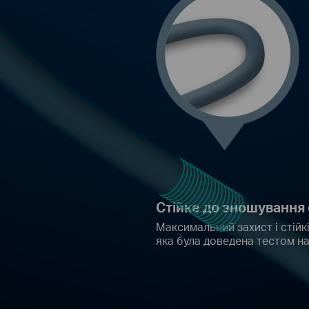
Стійке до зношування
Максимальний захист і стійк
яка була доведена тестом на