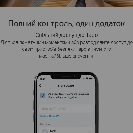
Повний контроль, один додаток
Настроювані зони конфіденційності
Спільний доступ до Tapo
Розумне відтворення
Діліться пам'ятними моментами або розподіляйте доступ до
Налаштуйте настроювані зони конфіденційності, щоб
Швидко знаходьте та завантажуйте цікаві моменти,
зосередитися на важливих областях. Вимкніть запис руху
вибираючи тип події або пересуваючи часову шкалу.
своїх пристроїв безпеки Tapo з тими, хто
та сповіщення для вибраних зон, коли вам потрібна тиша та
має найбільше значення.
спокій.