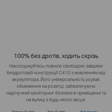
людини
чіткі деталі
Хаб не потрібен
До 512 ГБ
локального сховища
microSD
100% без дротів, ходить скрізь
Насолоджуйтесь повною свободою завдяки
бездротовій конструкції C410 з живленням від
акумулятора.
Його універсальність усуває
обмеження на розетці, забезпечуючи
надгнучкий моніторинг безпеки в приміщенні та
на вулиці з будь-якого місця.
Передній двір
Задній двір
В будинку