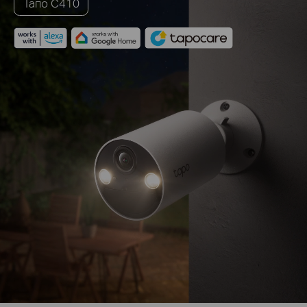
Тапо С410