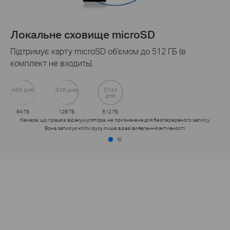
Хмарний сервіс Tapo Care
Отримуйте розширені сповіщення зі знімками,
зашифрованим захистом, резервними копіями даних і
30-денною історією відеокліпів за допомогою
хмарного сервісу Tapo Care.
Отримайте 30-денну безкоштовну пробну версію>>