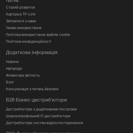
Про нас
Сталий розвиток
Кар'єра в TP-Link
Зв'язатися з нами
Умови використання
Політика використання файлів cookie
Політика конфіденційності
Додаткова інформація
Новини
Нагороди
Фінансова звітність
Блог
Консультація з питань безпеки
B2B Бізнес-дистриб'ютори
Дистриб'ютори з додатковими послугами
Широкопрофільний IT-дистриб'ютори
Дистриб'ютори систем відеоспостереження