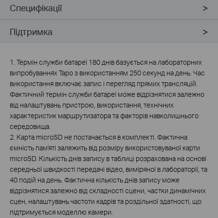
Специфікації
Підтримка
1. Термін служби батареї 180 днів базується на лабораторних
випробуваннях Tapo з використанням 250 секунд на день. Час
використання включає запис і перегляд прямих трансляцій.
Фактичний термін служби батареї може відрізнятися залежно
від налаштувань пристрою, використання, технічних
характеристик маршрутизатора та факторів навколишнього
середовища.
2.
Карта microSD не постачається в комплекті. Фактична
ємність пам'яті залежить від розміру використовуваної карти
microSD. Кількість днів запису в таблиці розрахована на основі
середньої швидкості передачі відео, виміряної в лабораторії, та
40 подій на день. Фактична кількість днів запису може
відрізнятися залежно від складності сцени, частки динамічних
сцен, налаштувань частоти кадрів та роздільної здатності, що
підтримується моделлю камери.