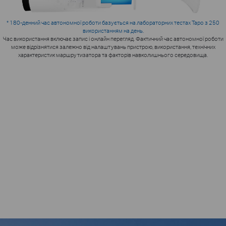
* 180-денний час автономної роботи базується на лабораторних тестах Tapo з 250
використанням на день.
Час використання включає запис і онлайн перегляд. Фактичний час автономної роботи
може відрізнятися залежно від налаштувань пристрою, використання, технічних
характеристик маршрутизатора та факторів навколишнього середовища.