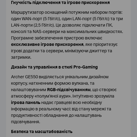
Гнучкість підключення та ігрове прискорення
Маршрутизатор оснащений потужним набором портів:
один WAN-порт (5 Гбіт/с), один LAN-порт (5 Гбіт/с) та три
LAN-порти (2,5 Гбіт/с). Це дозволяє підключати ПК,
консолі та NAS-сервери на максимальних швидкостях.
Програмне забезпечення пристрою включає
ексклюзивне ігрове прискорення
, яке пріоритезує
ігрові додатки та сервери, мінімізуючи джиттер та
затримки.
Дизайн та управління в стилі Pro-Gaming
Archer GE550 виділяється унікальним дизайном
корпусу, натхненним формою вулкана, та
налаштовуваним
RGB-підсвічуванням
, що створює
атмосферу «полум’яної аури». Інтуїтивно зрозуміла
ігрова панель
надає гравцеві всю необхідну
інформацію в реальному часі: від стану мережі та
продуктивності обладнання до налаштувань
підсвічування.
Безпека та масштабованість