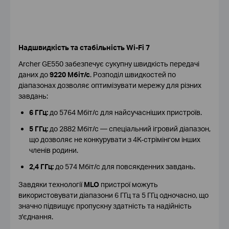
Надшвидкість та стабільність Wi-Fi 7
Archer GE550 забезпечує сукупну швидкість передачі
даних до
9220 Мбіт/с
. Розподіл швидкостей по
діапазонах дозволяє оптимізувати мережу для різних
завдань:
6 ГГц:
до 5764 Мбіт/с для найсучасніших пристроїв.
5 ГГц:
до 2882 Мбіт/с — спеціальний ігровий діапазон,
що дозволяє не конкурувати з 4K-стрімінгом інших
членів родини.
2,4 ГГц:
до 574 Мбіт/с для повсякденних завдань.
Завдяки технології
MLO
пристрої можуть
використовувати діапазони 6 ГГц та 5 ГГц одночасно, що
значно підвищує пропускну здатність та надійність
з'єднання.