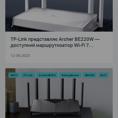
TP-Link представляє Archer BE220W —
доступний маршрутизатор Wi-Fi 7
BE3600 для дому та офісу
12-06-2025
WiFi7
TP-Link
ArcherGE400
GamingRouter
BE6500
MLO