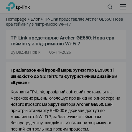
Click
Search
Menu
TP-Link, Reliably Smart
to
skip
Homepage
>
Блог
>
TP-Link представляє Archer GE550: Нова
the
ера геймінгу з підтримкою Wi-Fi 7
navigation
bar
TP-Link представляє Archer GE550: Нова ера
геймінгу з підтримкою Wi-Fi 7
By Вадим Новік
05-11-2026
Тридіапазонний ігровий маршрутизатор BE9300 зі
швидкістю до 9,2 Гбіт/с та футуристичним дизайном
«Вулкан»
Компанія TP-Link, провідний світовий постачальник
мережевих рішень, оголошує про вихід на ринок України
нового ігрового маршрутизатора
Archer GE550
. Цей
пристрій стандарту BE9300 відкриває доступ до
можливостей Wi-Fi 7, забезпечуючи геймерам
безпрецедентну швидкість, мінімальну затримку та
повний контроль над ігровим процесом.