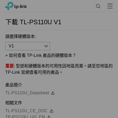
Click
Search
Menu
TP-Link, Reliably Smart
to
skip
the
下載
TL-PS110U
V1
navigation
bar
請選擇硬體版本:
V1
>
如何查看 TP-Link 產品的硬體版本？
重要
: 型號和硬體版本的可用性因地區而異。請至您地區的
TP-Link 官網查看可用的產品。
產品簡介
TL-PS110U_Datasheet
相關文件
TL-PS110U_CE_DOC
TP-PS110U_UG_EN