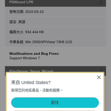
PSWizard LPR
載
發佈日期:
2010-03-10
語言:
英語
檔案大小:
934.444 KB
作業系統: Win 2000/XP/Vista/ 7/8/8.1/10
Modifications and Bug Fixes:
Support Windows 7
PrintServer_Setup_Wizard
載
Close
發佈日期:
2009-01-13
來自 United States?
取得您的地區產品、活動和服務。
語言:
英語
檔案大小:
2.852 MB
前往
作業系統: Windows 2000/XP/XP 64bit/2003/Vista/Vista