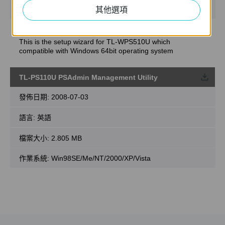
64bit
其他選項
Notes:
This is the setup wizard for TL-WPS510U which
compatible with Windows 64bit operating system
TL-PS110U PSAdmin Management Utility
載
發佈日期:
2008-07-03
語言:
英語
檔案大小:
2.805 MB
作業系統: Win98SE/Me/NT/2000/XP/Vista