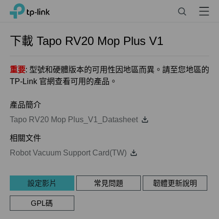
Click
Search
Menu
TP-Link, Reliably Smart
to
skip
the
下載
Tapo RV20 Mop Plus
V1
navigation
bar
重要
: 型號和硬體版本的可用性因地區而異。請至您地區的
TP-Link 官網查看可用的產品。
產品簡介
Tapo RV20 Mop Plus_V1_Datasheet
相關文件
Robot Vacuum Support Card(TW)
設定影片
常見問題
韌體更新說明
GPL碼