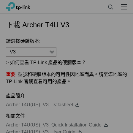
Click
Search
Menu
TP-Link, Reliably Smart
to
skip
the
下載
Archer T4U
V3
navigation
bar
請選擇硬體版本:
V3
>
如何查看 TP-Link 產品的硬體版本？
重要
: 型號和硬體版本的可用性因地區而異。請至您地區的
TP-Link 官網查看可用的產品。
產品簡介
Archer T4U(US)_V3_Datasheet
相關文件
Archer T4U(US)_V3_Quick Installation Guide
Archer T4U(US)_V3_User Guide