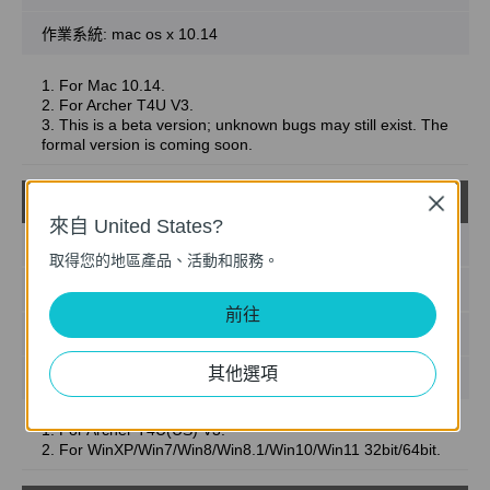
作業系統: mac os x 10.14
1. For Mac 10.14.
2. For Archer T4U V3.
3. This is a beta version; unknown bugs may still exist. The
formal version is coming soon.
Archer T4U(US)_V3_181023_Win
Close
載
來自 United States?
發佈日期:
2018-11-09
取得您的地區產品、活動和服務。
語言:
英語
前往
檔案大小:
46.28 MB
其他選項
作業系統: WinXP/Win7/Win8/Win8.1/Win10/Win11
1. For Archer T4U(US) V3.
2. For WinXP/Win7/Win8/Win8.1/Win10/Win11 32bit/64bit.