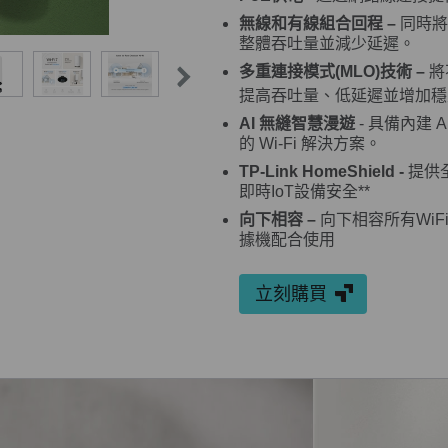
無線和有線組合回程
–
同時將
整體吞吐量並減少延遲。
多重連接模式(MLO)技術
–
將
提高吞吐量、低延遲並增加穩
AI 無縫智慧漫遊
- 具備內建
的 Wi-Fi 解決方案。
TP-Link HomeShield -
提供
即時IoT設備安全
**
向下相容
–
向下相容所有WiF
據機配合使用
立刻購買