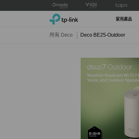
Click
to
TP-Link, Reliably Smart
skip
家用產品
the
navigation
所有 Deco
Deco BE25-Outdoor
bar