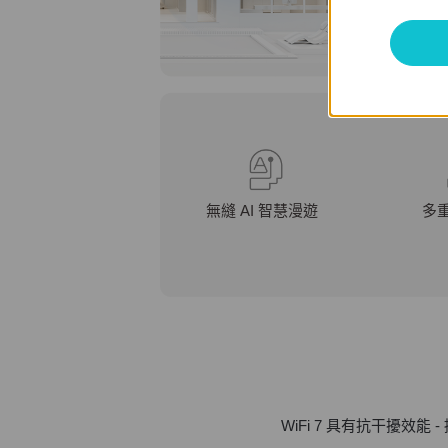
無縫 AI 智慧漫遊
多
WiFi 7 具有抗干擾