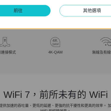
前往
其他選項
重連接模式
4K-QAM
無線及有線
WiFi 7，前所未有的 WiFi
效能 - 提供加速的吞吐量、更低的延遲、更強的抗干擾性和更高的效率。
WiFi 的純粹效能。