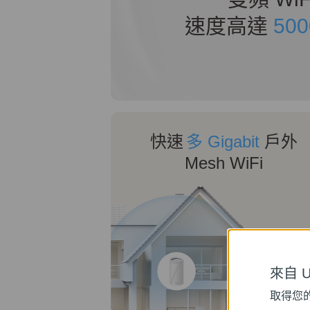
速度高達
500
快速
多 Gigabit
戶外
Mesh WiFi
來自 Un
取得您