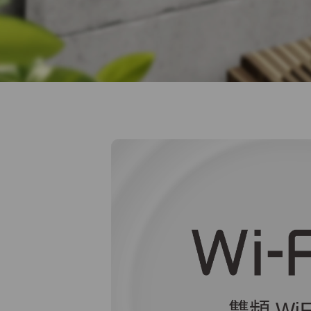
雙頻 WiF