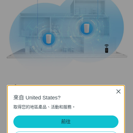
HomeShield
Close
讓專家來保護您家中的網路安全
來自 United States?
取得您的地區產品、活動和服務。
使用TP-Link HomeShield的內建功能，可以增
強安全性來自定義您的家庭網絡。無論您是要
前往
確定網路安全漏洞，限制孩子上網的時間，還