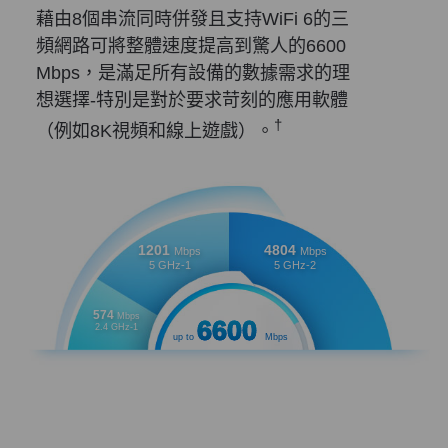
藉由8個串流同時併發且支持WiFi 6的三
頻網路可將整體速度提高到驚人的6600
Mbps，是滿足所有設備的數據需求的理
想選擇-特別是對於要求苛刻的應用軟體
†
（例如8K視頻和線上遊戲）。
1201
4804
Mbps
Mbps
5 GHz-1
5 GHz-2
574
Mbps
6600
2.4 GHz-1
up to
Mbps