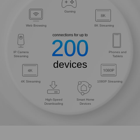
Gaming
Web Browsing
8K Streaming
connections for up to
200
IP Camera
Phones and
Streaming
Tablets
devices
4K Streaming
1080P Streaming
High-Speed
Smart Home
Downloading
Devices