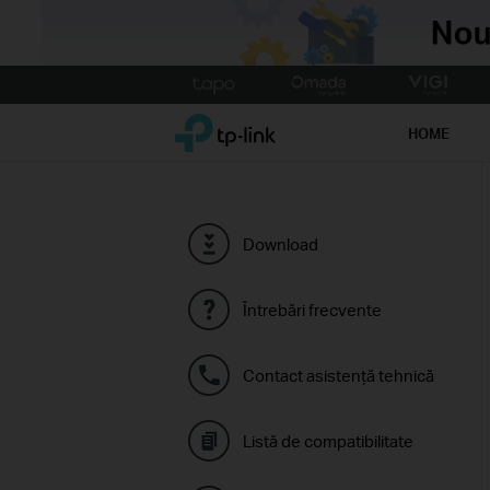
Click
to
TP-Link, Reliably Smart
skip
HOME
the
navigation
bar
Download
Întrebări frecvente
Contact asistenţă tehnică
Listă de compatibilitate