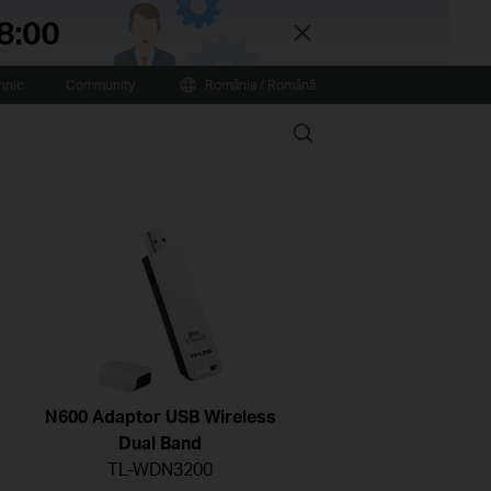
Close
hnic
Community
România / Română
Search
N600 Adaptor USB Wireless
Dual Band
TL-WDN3200