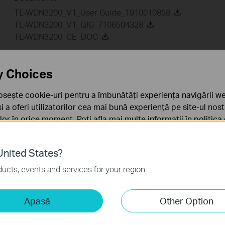
TL-WDN3200_V1_User Guide_1910010858
TL-WDN3200_V1_QIG_7106504328
TL-WDN3200_CE_DOC
y Choices
Utilitare
Driver
Setu
osește cookie-uri pentru a îmbunătăți experiența navigării we
 și a oferi utilizatorilor cea mai bună experiență pe site-ul nos
Utilitare
rilor în orice moment. Poți afla mai multe informații în
politica
TL-WDN3200_V1_Utility
ă
nited States?
sunt necesare pentru funcționarea site-ului web și nu pot fi d
Data publicării:
2013-11-13
Limba:
Engleză
ucts, events and services for your region.
Sistem de Operare: WinXP/Vista/7/8
iză și marketing
Apasă
Other Option
Notes:
liză ne permit să analizăm activitățile tale de pe site-ul nos
For TL-WDN3200 V1
a funcționalitatea site-ului.