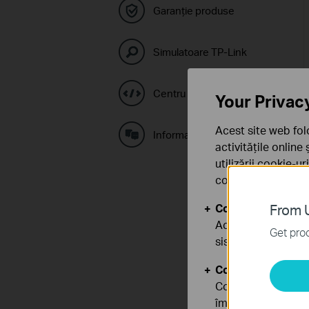
Garanție produse
Simulatoare TP-Link
Centru coduri GPL
Your Privac
Acest site web fol
Informaţii DEEE
activitățile online
utilizării cookie-u
confidențialitate
.
Cookie-uri de baz
From U
Aceste cookie-uri 
Get prod
sistemele tale
Cookie-uri de anal
Cookie-urile de ana
îmbunătăți și ajust