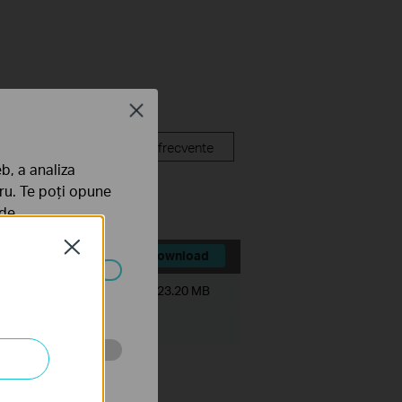
Close
p Video
Întrebări frecvente
b, a analiza
tru. Te poți opune
 de
Close
Download
ezactivate în
Dimensiune Fişier:
23.20 MB
tru web a