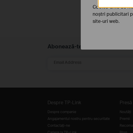
Cookie-urile de ma
noștri publicitari 
site-uri web.
Abonează-te
Email Address
Despre TP-Link
Presă
Despre companie
Noutăţi
Angajamentul nostru pentru securitate
Premii
Contactați-ne
Recoman
Cariere la TP-Link
Blog