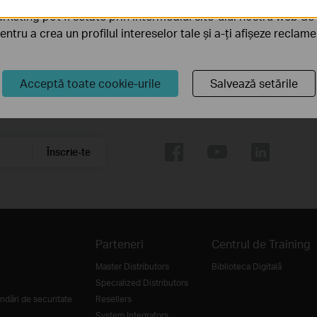
rketing pot fi setate prin intermediul site-ului nostru web de 
pentru a crea un profilul intereselor tale și a-ți afișeze reclam
Acceptă toate cookie-urile
Salvează setările
Urmărește-ne
Înscrie-te
Parteneri
Centrul de Training
Master Distributors
Biblioteca Digitală
Specialized Distributors
dări de securitate
Resellers
System Integrators