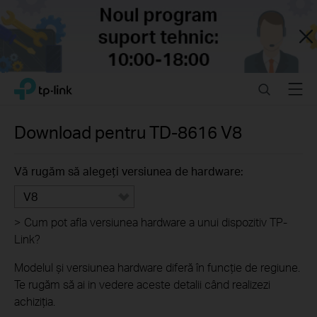
Close
Click
Search
Menu
TP-Link, Reliably Smart
to
skip
the
Download pentru
TD-8616
V8
navigation
bar
Vă rugăm să alegeți versiunea de hardware:
V8
>
Cum pot afla versiunea hardware a unui dispozitiv TP-
Link?
Modelul și versiunea hardware diferă în funcție de regiune.
Te rugăm să ai in vedere aceste detalii când realizezi
achiziția.