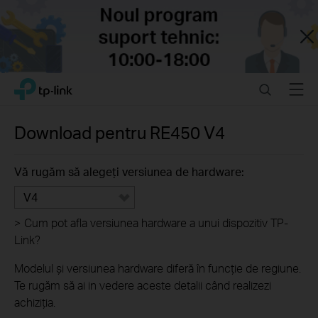
Close
Click
Search
Menu
TP-Link, Reliably Smart
to
skip
the
Download pentru
RE450
V4
navigation
bar
Vă rugăm să alegeți versiunea de hardware:
V4
>
Cum pot afla versiunea hardware a unui dispozitiv TP-
Link?
Modelul și versiunea hardware diferă în funcție de regiune.
Te rugăm să ai in vedere aceste detalii când realizezi
achiziția.