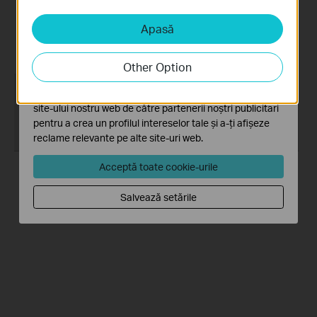
site-ului web și nu pot fi dezactivate în sistemele tale
RE450 via Web
RE450 via Tether
Browser
App
Apasă
Cookie-uri de analiză și marketing
Cookie-urile de analiză ne permit să analizăm activitățile
tale de pe site-ul nostru web a îmbunătăți și ajusta
Other Option
funcționalitatea site-ului.
Cookie-urile de marketing pot fi setate prin intermediul
site-ului nostru web de către partenerii noștri publicitari
pentru a crea un profilul intereselor tale și a-ți afișeze
reclame relevante pe alte site-uri web.
Acceptă toate cookie-urile
How to set up a TP-
How to set up a TP-
Link Range
Link Range Extender
Salvează setările
Extender(No music)