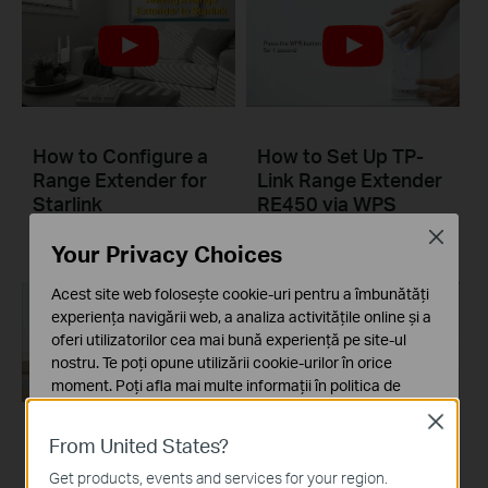
How to Configure a
How to Set Up TP-
Range Extender for
Link Range Extender
Starlink
RE450 via WPS
Close
Your Privacy Choices
Acest site web folosește cookie-uri pentru a îmbunătăți
experiența navigării web, a analiza activitățile online și a
oferi utilizatorilor cea mai bună experiență pe site-ul
nostru. Te poți opune utilizării cookie-urilor în orice
moment. Poți afla mai multe informații în
politica de
confidențialitate
.
Close
From United States?
Cookie-uri de bază
How to Set up TP-
How to Set up TP-
Aceste cookie-uri sunt necesare pentru funcționarea
Link Range Extender
Link Range Extender
Get products, events and services for your region.