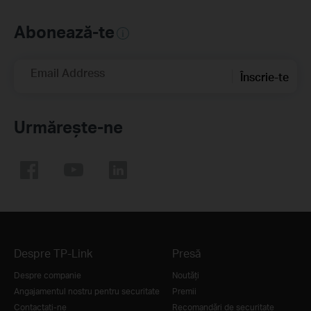
Abonează-te
Email Address
Înscrie-te
Urmărește-ne
Despre TP-Link
Presă
Despre companie
Noutăţi
Angajamentul nostru pentru securitate
Premii
Contactați-ne
Recomandări de securitate