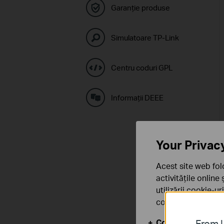
Garanție produse
Simulatoare TP-Link
Centru coduri GPL
Informaţii DEEE
Your Privac
Acest site web fol
activitățile online
utilizării cookie-u
confidențialitate
.
Cookie-uri de baz
From U