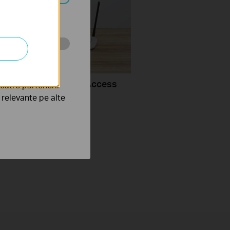
ezactivate în
tru web a
turn a router into an Access
către partenerii
e relevante pe alte