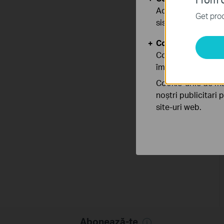
Aceste cookie-uri 
Get prod
sistemele tale
Cookie-uri de anal
Cookie-urile de ana
îmbunătăți și ajust
Cookie-urile de ma
noștri publicitari 
site-uri web.
Abonează-te