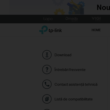
Click
to
TP-Link, Reliably Smart
skip
HOME
the
navigation
bar
Download
Întrebări frecvente
Contact asistenţă tehnică
Listă de compatibilitate