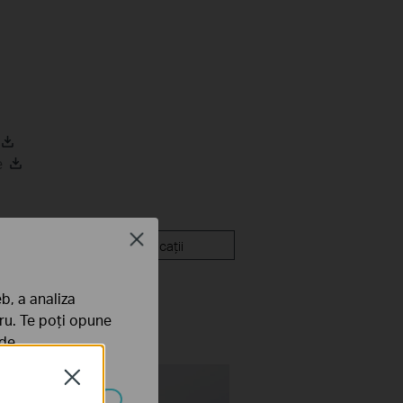
e
Close
mware
Aplicații
b, a analiza
tru. Te poți opune
 de
Close