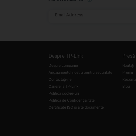
Email Address
Despre TP-Link
Presă
Despre companie
Noutăţi
Angajamentul nostru pentru securitate
Premii
Contactați-ne
Recoman
Cariere la TP-Link
Blog
Politică cookie-uri
Politica de Confidențialitate
Certificate ISO și alte documente