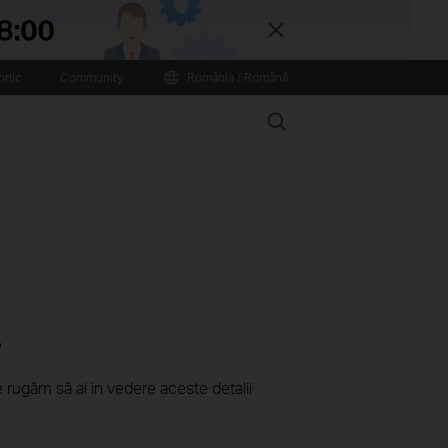
Close
hnic
Community
România / Română
Search
?
e rugăm să ai in vedere aceste detalii