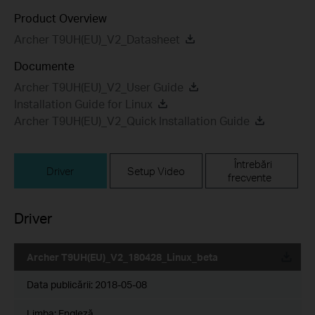
Product Overview
Archer T9UH(EU)_V2_Datasheet
Documente
Archer T9UH(EU)_V2_User Guide
Installation Guide for Linux
Archer T9UH(EU)_V2_Quick Installation Guide
Întrebări
Driver
Setup Video
frecvente
Driver
Archer T9UH(EU)_V2_180428_Linux_beta
Data publicării:
2018-05-08
Limba:
Engleză