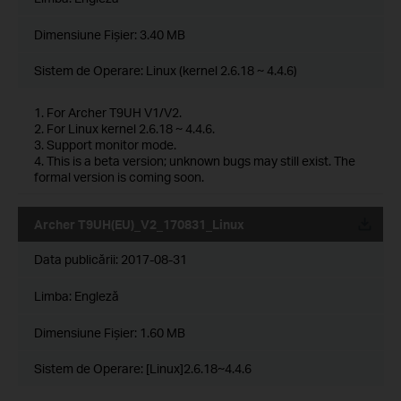
Dimensiune Fişier:
3.40 MB
Sistem de Operare: Linux (kernel 2.6.18 ~ 4.4.6)
1. For Archer T9UH V1/V2.
2. For Linux kernel 2.6.18 ~ 4.4.6.
3. Support monitor mode.
4. This is a beta version; unknown bugs may still exist. The
formal version is coming soon.
Archer T9UH(EU)_V2_170831_Linux
Data publicării:
2017-08-31
Limba:
Engleză
Dimensiune Fişier:
1.60 MB
Sistem de Operare: [Linux]2.6.18~4.4.6