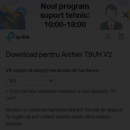
Close
Click
Search
Menu
TP-Link, Reliably Smart
to
skip
the
Download pentru
Archer T9UH
V2
navigation
bar
Vă rugăm să alegeți versiunea de hardware:
V2
>
Cum pot afla versiunea hardware a unui dispozitiv TP-
Link?
Modelul și versiunea hardware diferă în funcție de regiune.
Te rugăm să ai in vedere aceste detalii când realizezi
achiziția.