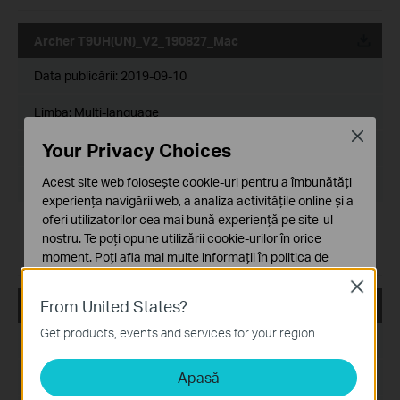
Archer T9UH(UN)_V2_190827_Mac
Data publicării:
2019-09-10
Limba:
Multi-language
Close
Your Privacy Choices
Dimensiune Fişier:
8.83 MB
Acest site web folosește cookie-uri pentru a îmbunătăți
Sistem de Operare: MAC 10.14
experiența navigării web, a analiza activitățile online și a
oferi utilizatorilor cea mai bună experiență pe site-ul
Modifications and Bug Fixes:
nostru. Te poți opune utilizării cookie-urilor în orice
1. For Archer T9UH 2.0.
moment. Poți afla mai multe informații în
politica de
2. For MAC 10.14.
confidențialitate
.
Close
From United States?
Archer T9UH(EU)_V2_181023_Win
Cookie-uri de bază
Aceste cookie-uri sunt necesare pentru funcționarea
Get products, events and services for your region.
Data publicării:
2018-11-09
site-ului web și nu pot fi dezactivate în sistemele tale
Apasă
Cookie-uri de analiză și marketing
Limba:
Multi-language
Cookie-urile de analiză ne permit să analizăm activitățile