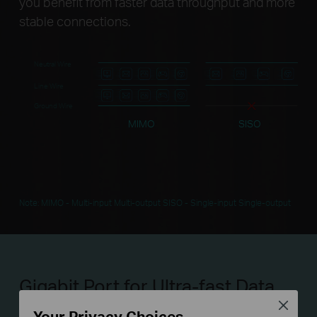
you benefit from faster data throughput and more
stable connections.
Neutral Wire
Line Wire
Ground Wire
MIMO
SISO
Note: MIMO - Multi-input Multi-output SISO - Single-input Single-output
Gigabit Port for Ultra-fast Data
Transfer
Close
Your Privacy Choices