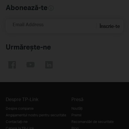
Abonează-te
Email Address
Înscrie-te
Urmărește-ne
Despre TP-Link
Presă
Despre companie
Noutăţi
Angajamentul nostru pentru securitate
Premii
Contactați-ne
Recomandări de securitate
Cariere la TP-Link
Blog