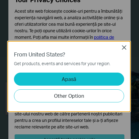
With one Gigabit Ethernet port, TL-PA8010P KIT
Acest site web folosește cookie-uri pentru a îmbunătăți
experiența navigării web, a analiza activitățile online și a
allows users to connect a bandwidth intensive
oferi utilizatorilor cea mai bună experiență pe site-ul
device to the Internet at high speeds and ensures
nostru. Te poți opune utilizării cookie-urilor în orice
the smooth transmission of Ultra 4K video
moment. Poți afla mai multe informații în
politica de
confidențialitate
.
streaming. This makes the TL-PA8010P KIT the
Close
perfect home entertainment companion.
From United States?
Cookie-uri de bază
Aceste cookie-uri sunt necesare pentru funcționarea
Get products, events and services for your region.
site-ului web și nu pot fi dezactivate în sistemele tale
Apasă
Cookie-uri de analiză și marketing
Cookie-urile de analiză ne permit să analizăm activitățile
tale de pe site-ul nostru web a îmbunătăți și ajusta
Other Option
funcționalitatea site-ului.
Cookie-urile de marketing pot fi setate prin intermediul
site-ului nostru web de către partenerii noștri publicitari
pentru a crea un profilul intereselor tale și a-ți afișeze
reclame relevante pe alte site-uri web.