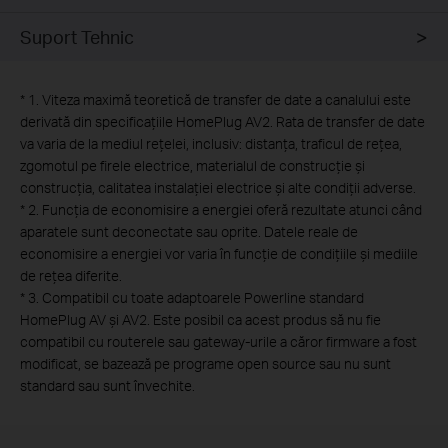
Suport Tehnic
*
1. Viteza maximă teoretică de transfer de date a canalului este
derivată din specificațiile HomePlug AV2. Rata de transfer de date
va varia de la mediul rețelei, inclusiv: distanța, traficul de rețea,
zgomotul pe firele electrice, materialul de construcție și
construcția, calitatea instalației electrice și alte condiții adverse.
*
2. Funcția de economisire a energiei oferă rezultate atunci când
aparatele sunt deconectate sau oprite. Datele reale de
economisire a energiei vor varia în funcție de condițiile și mediile
de rețea diferite.
*
3. Compatibil cu toate adaptoarele Powerline standard
HomePlug AV și AV2. Este posibil ca acest produs să nu fie
compatibil cu routerele sau gateway-urile a căror firmware a fost
modificat, se bazează pe programe open source sau nu sunt
standard sau sunt învechite.