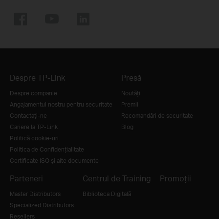
Despre TP-Link
Presă
Despre companie
Noutăţi
Angajamentul nostru pentru securitate
Premii
Contactați-ne
Recomandări de securitate
Cariere la TP-Link
Blog
Politică cookie-uri
Politica de Confidențialitate
Certificate ISO și alte documente
Parteneri
Centrul de Training
Promoții
Master Distributors
Biblioteca Digitală
Specialized Distributors
Resellers