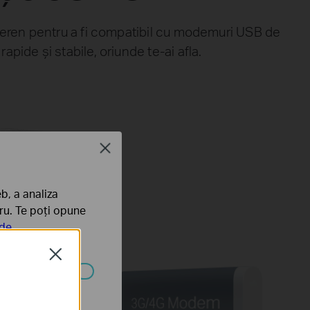
teren pentru a fi compatibil cu modemuri USB de
ide și stabile, oriunde te-ai afla.
Close
b, a analiza
tru. Te poți opune
 de
Close
ezactivate în