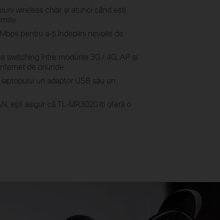
xiuni wireless chiar și atunci când ești
amilie
Mbps pentru a-ți îndeplini nevoile de
ce switching între modurile 3G / 4G, AP și
Internet de oriunde
 laptopului un adaptor USB sau un
N, ești asigur că TL-MR3020 îți oferă o