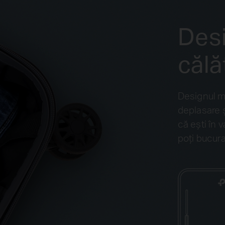
Desi
călă
Designul mi
deplasare ș
că ești în v
poți bucura