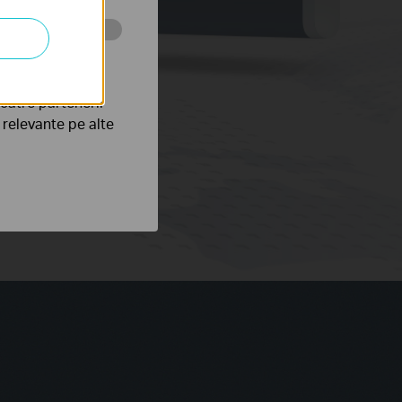
tru web a
către partenerii
e relevante pe alte