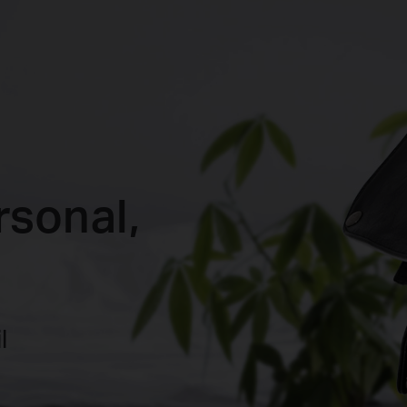
rsonal,
il