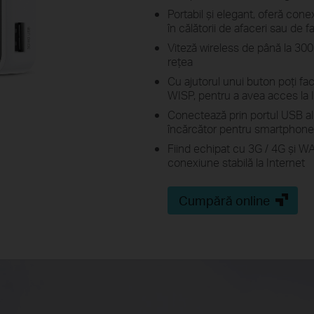
Portabil și elegant, oferă cone
în călătorii de afaceri sau de f
Viteză wireless de până la 300
rețea
Cu ajutorul unui buton poți fa
WISP, pentru a avea acces la 
Conectează prin portul USB al
încărcător pentru smartphone
Fiind echipat cu 3G / 4G și WA
conexiune stabilă la Internet
Cumpără online