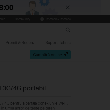
Close
hnic
Community
România / Română
Search
Premii & Recenzii
Suport Tehnic
Cumpără online
N 3G/4G portabil
4G pentru a partaja conexiunile Wi-Fi,
ă în urma anilor de teste pe teren