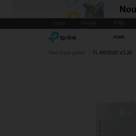
Click
to
TP-Link, Reliably Smart
skip
HOME
the
navigation
Vezi toată gama
TL-MR3020 V3.20
bar