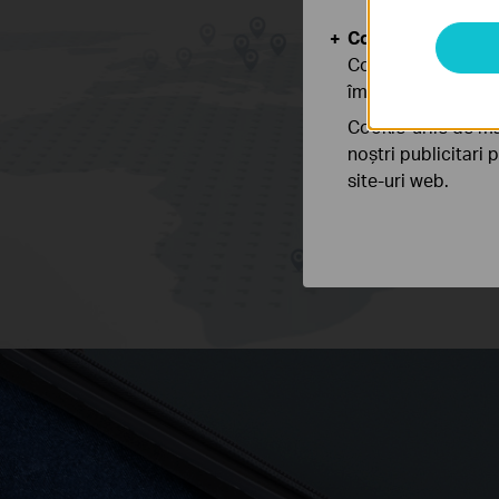
Cookie-uri de anal
Cookie-urile de ana
îmbunătăți și ajust
Cookie-urile de ma
noștri publicitari 
site-uri web.