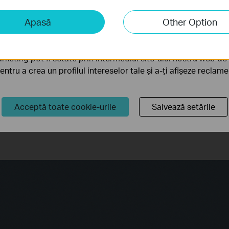
iză și marketing
Apasă
Other Option
liză ne permit să analizăm activitățile tale de pe site-ul nos
a funcționalitatea site-ului.
rketing pot fi setate prin intermediul site-ului nostru web de 
pentru a crea un profilul intereselor tale și a-ți afișeze reclam
Acceptă toate cookie-urile
Salvează setările