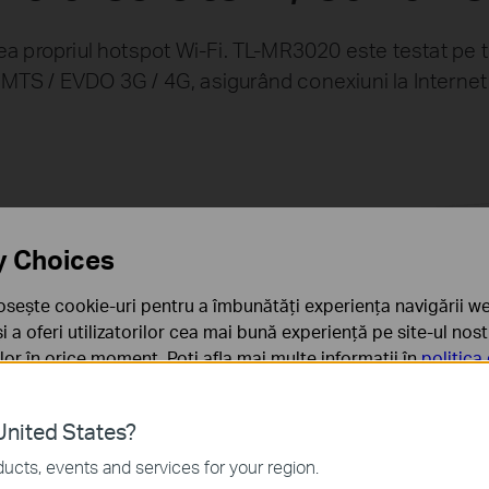
 propriul hotspot Wi-Fi. TL-MR3020 este testat pe 
TS / EVDO 3G / 4G, asigurând conexiuni la Internet rap
y Choices
osește cookie-uri pentru a îmbunătăți experiența navigării we
 și a oferi utilizatorilor cea mai bună experiență pe site-ul nos
UMTS/EVDO
rilor în orice moment. Poți afla mai multe informații în
politica
ă
nited States?
sunt necesare pentru funcționarea site-ului web și nu pot fi d
ucts, events and services for your region.