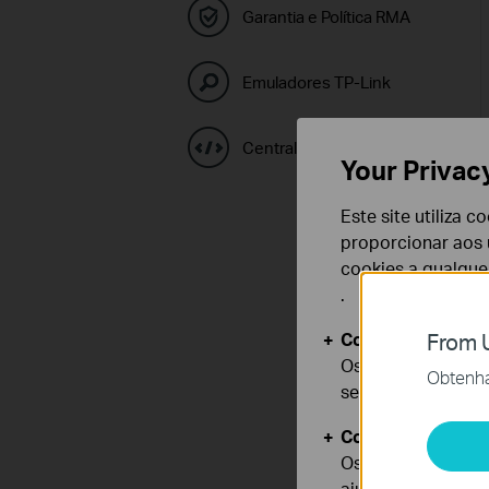
Garantia e Política RMA
Emuladores TP-Link
Central de Códigos GPL
Your Privac
Este site utiliza 
proporcionar aos u
cookies a qualqu
.
Cookies Básicos
From U
Os cookies são ne
Obtenha 
seus sistemas.
Cookies de Anális
Os cookies de ana
ajustar a funciona