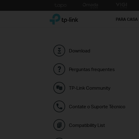
Click
to
TP-Link, Reliably Smart
skip
PARA CASA
the
navigation
bar
Download
Perguntas frequentes
TP-Link Community
Contate o Suporte Técnico
Compatibility List