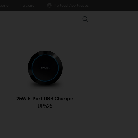
porte
Parceiro
Portugal / português
Search
25W 5-Port USB Charger
UP525