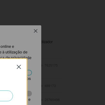
Close
uisito de Aplicação do Utilizador
 online e
 à utilização de
tica de privacidade
-
12-18-2025
7625175
views
Close
r desativados nos
03-19-2013
489173
views
te para melhorar e
09-06-2011
25765498
views