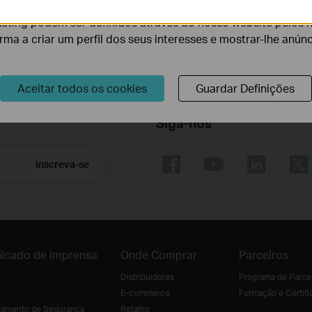
Link?
eting podem ser definidos através do nosso website pelos 
orma a criar um perfil dos seus interesses e mostrar-lhe anún
Aceitar todos os cookies
Guardar Definições
Siga-nos
Inscreva-se
icado de imprensa
Onde Comprar
Parceiros
Distribuidores
Programa de Parce
E-commerce
Formação e Certifi
amento de Segurança
Retalho