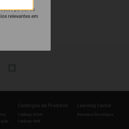
nossos parceiros
cios relevantes em
Catálogos de Produtos
Learning Center
iros
Catálogo SOHO
Biblioteca Tecnológica
cação
Catálogo SMB