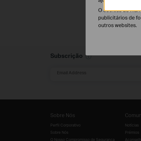
O cookies de mark
publicitários de f
outros websites.
Subscrição
Email Address
Sobre Nós
Comun
Perfil Corporativo
Notícias
Sobre Nós
Prémios
O Nosso Compromisso de Segurança
Aconselh