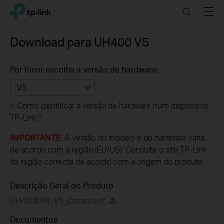
Click
Search
Menu
TP-Link, Reliably Smart
to
skip
the
Download para
UH400
V5
navigation
bar
Por favor escolha a versão de hardware:
V5
>
Como identificar a versão de hardware num dispositivo
TP-Link?
IMPORTANTE
: A versão do modelo e de hardware varia
de acordo com a região (EU/US). Consulte o site TP-Link
da região correcta de acordo com a origem do produto.
Descrição Geral do Produto
UH400(UN)_V5_Datasheet
Documentos