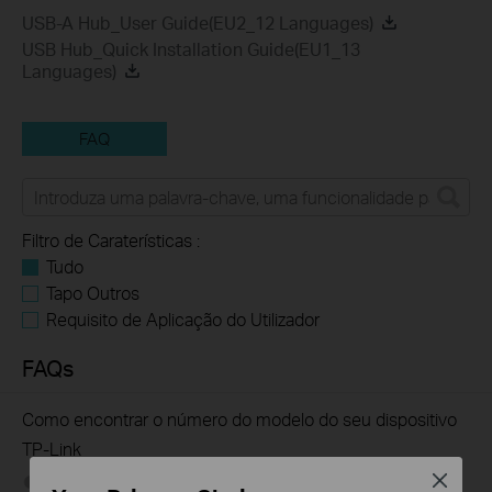
USB-A Hub_User Guide(EU2_12 Languages)
USB Hub_Quick Installation Guide(EU1_13
Languages)
FAQ
Filtro de Caraterísticas :
Tudo
Tapo Outros
Requisito de Aplicação do Utilizador
FAQs
Como encontrar o número do modelo do seu dispositivo
TP-Link
Close
12-18-2025
7625175
views