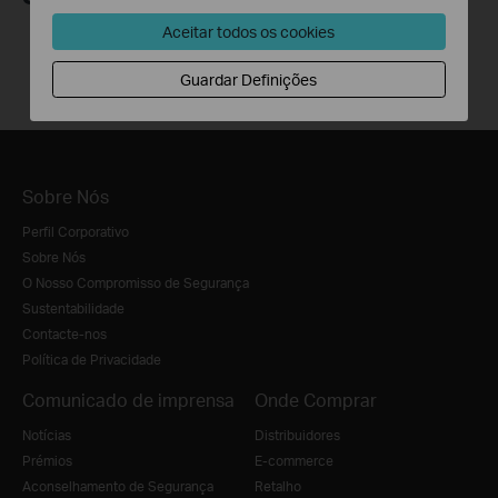
Aceitar todos os cookies
Guardar Definições
Sobre Nós
Perfil Corporativo
Sobre Nós
O Nosso Compromisso de Segurança
Sustentabilidade
Contacte-nos
Política de Privacidade
Comunicado de imprensa
Onde Comprar
Notícias
Distribuidores
Prémios
E-commerce
Aconselhamento de Segurança
Retalho