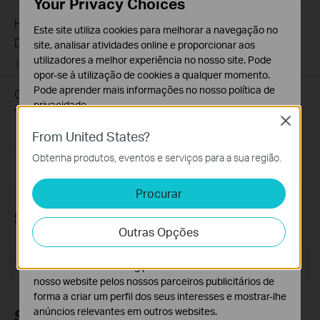
Your Privacy Choices
How to Find the Serial Number (S/N) on Your TP-Link
Este site utiliza cookies para melhorar a navegação no
Device
site, analisar atividades online e proporcionar aos
utilizadores a melhor experiência no nosso site. Pode
03-19-2013
489175
views
opor-se à utilização de cookies a qualquer momento.
Pode aprender mais informações no nosso
política de
Como identificar a versão de hardware num dispositivo
privacidade
.
TP-Link?
Close
Cookies Básicos
From United States?
09-06-2011
25765498
views
Os cookies são necessários para o funcionamento do
Obtenha produtos, eventos e serviços para a sua região.
website e não podem ser desativados nos seus
sistemas.
Procurar
Cookies de Análise e Marketing
Subscrição
Os cookies de analise permite-nos analisar as suas
Outras Opções
atividades no nosso website para melhorar e ajustar a
funcionalidade do nosso website.
Email Address
Inscreva-se
O cookies de marketing podem ser definidos através do
nosso website pelos nossos parceiros publicitários de
forma a criar um perfil dos seus interesses e mostrar-lhe
anúncios relevantes em outros websites.
Siga-nos