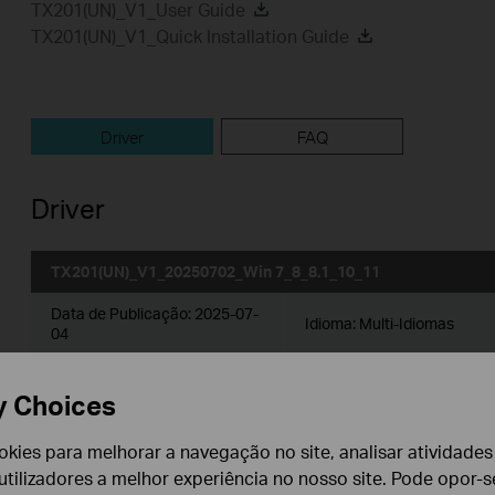
TX201(UN)_V1_User Guide
TX201(UN)_V1_Quick Installation Guide
Driver
FAQ
Driver
TX201(UN)_V1_20250702_Win 7_8_8.1_10_11
Data de Publicação:
2025-07-
Idioma:
Multi-Idiomas
04
Sistema operativo: Win 7_8_8.1_10_11
y Choices
cookies para melhorar a navegação no site, analisar atividades
TX201_V1_Windows
tilizadores a melhor experiência no nosso site. Pode opor-se