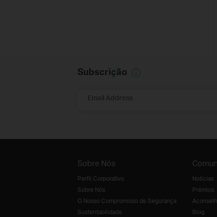
Subscrição
Email Address
Sobre Nós
Comun
Perfil Corporativo
Notícias
Sobre Nós
Prémios
O Nosso Compromisso de Segurança
Aconselh
Sustentabilidade
Blog