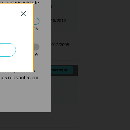
tica de privacidade
Tamanho:
28.77 MB
Close
 Windows Server2022/2019/2016/2012
r desativados nos
ver2022/2019/2016/2012 R2/2012/2008
te para melhorar e
nossos parceiros
Descarregar
cios relevantes em
Tamanho:
87.79 KB