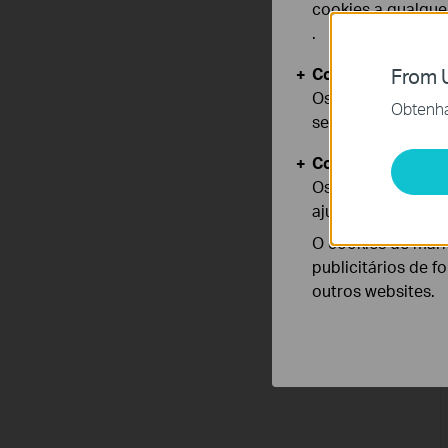
cookies a qualqu
.
Cookies Básicos
From U
Os cookies são ne
Obtenha 
seus sistemas.
Cookies de Anális
Os cookies de ana
ajustar a funciona
O cookies de mark
publicitários de f
outros websites.