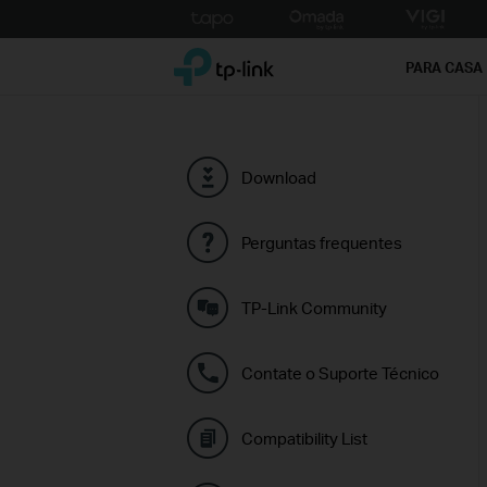
Click
to
TP-Link, Reliably Smart
skip
PARA CASA
the
navigation
bar
Download
Perguntas frequentes
TP-Link Community
Contate o Suporte Técnico
Compatibility List