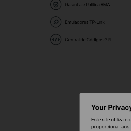
Garantia e Política RMA
Emuladores TP-Link
Central de Códigos GPL
Your Privac
Este site utiliza 
proporcionar aos u