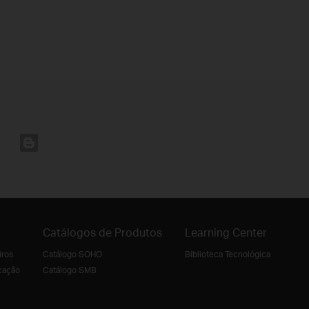
Catálogos de Produtos
Learning Center
iros
Catálogo SOHO
Biblioteca Tecnológica
cação
Catálogo SMB