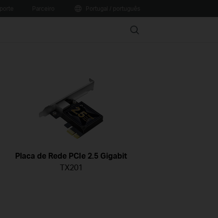
porte
Parceiro
Portugal / português
Search
Placa de Rede PCIe 2.5 Gigabit
TX201