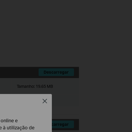
Descarregar
Tamanho:
19.65 MB
Close
 online e
Descarregar
 à utilização de