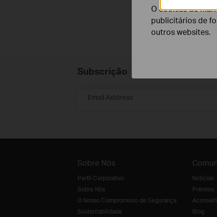
O cookies de mark
publicitários de f
outros websites.
Subscrição
Email Address
Sobre Nós
Comun
Perfil Corporativo
Notícias
Sobre Nós
Prémios
O Nosso Compromisso de Segurança
Aconselh
Sustentabilidade
Blog