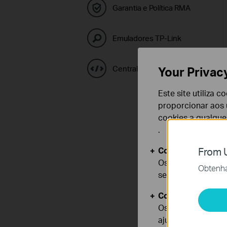
Garantia e Política RMA
Emuladores TP-Link
Central de Códigos GPL
Your Privac
Este site utiliza 
proporcionar aos u
cookies a qualqu
.
Cookies Básicos
From U
Os cookies são ne
Obtenha 
seus sistemas.
Cookies de Anális
Os cookies de ana
ajustar a funciona