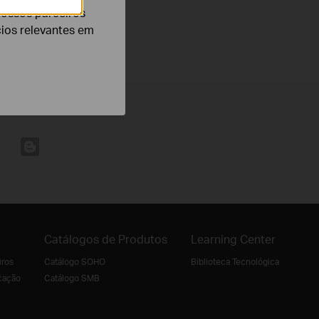
nossos parceiros
cios relevantes em
Catálogos de Produtos
Learning Center
iros
Catálogo SOHO
Biblioteca Tecnológica
cação
Catálogo SMB