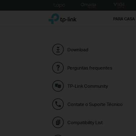
Click
to
TP-Link, Reliably Smart
skip
PARA CASA
the
navigation
bar
Download
Perguntas frequentes
TP-Link Community
Contate o Suporte Técnico
Compatibility List