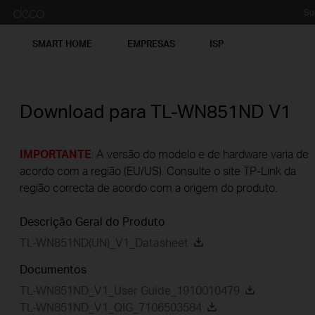
Su
SMART HOME
EMPRESAS
ISP
Download para
TL-WN851ND
V1
IMPORTANTE
: A versão do modelo e de hardware varia de
acordo com a região (EU/US). Consulte o site TP-Link da
região correcta de acordo com a origem do produto.
Descrição Geral do Produto
TL-WN851ND(UN)_V1_Datasheet
Documentos
TL-WN851ND_V1_User Guide_1910010479
TL-WN851ND_V1_QIG_7106503584