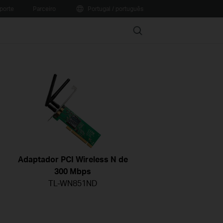
porte
Parceiro
Portugal / português
Search
Adaptador PCI Wireless N de
300 Mbps
TL-WN851ND