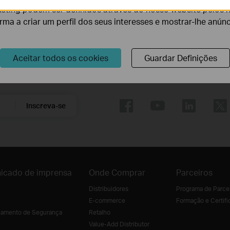
eting podem ser definidos através do nosso website pelos 
orma a criar um perfil dos seus interesses e mostrar-lhe anún
Aceitar todos os cookies
Guardar Definições
Siga-nos
Inscreva-se
icado de imprensa
Onde Comprar
Parceiros
Distribuidores
Programa de Parce
E-commerce
Formação e Certifi
amento de Segurança
Retalho
Value-Add Distributor