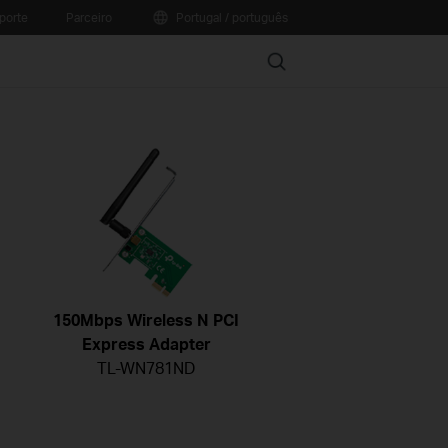
porte
Parceiro
Portugal / português
Search
150Mbps Wireless N PCI
Express Adapter
TL-WN781ND