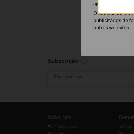
ajustar a funciona
O cookies de mark
publicitários de f
outros websites.
Subscrição
Email Address
Sobre Nós
Comun
Perfil Corporativo
Notícias
Sobre Nós
Prémios