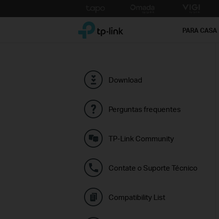
Click
to
TP-Link, Reliably Smart
skip
PARA CASA
the
navigation
bar
Download
Perguntas frequentes
TP-Link Community
Contate o Suporte Técnico
Compatibility List