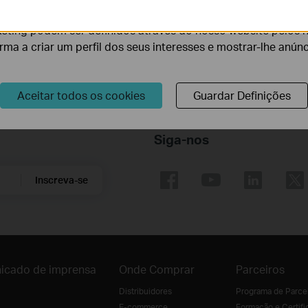
lidade do nosso website.
eting podem ser definidos através do nosso website pelos 
orma a criar um perfil dos seus interesses e mostrar-lhe anún
Aceitar todos os cookies
Guardar Definições
Siga-nos
Inscreva-se
icado de imprensa
Onde Comprar
Parceiros
Distribuidores
Programa de Parce
E-commerce
Formação e Certifi