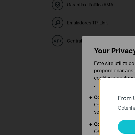
Garantia e Política RMA
Emuladores TP-Link
Central de Códigos GPL
Your Privac
Este site utiliza 
proporcionar aos u
cookies a qualqu
.
Cookies Básicos
From U
Os cookies são ne
Obtenha 
seus sistemas.
Cookies de Anális
Os cookies de ana