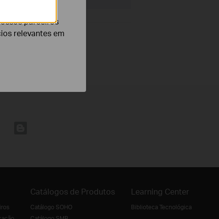
nossos parceiros
cios relevantes em
Catálogos de Produtos
Learning Center
iros
Catálogo SOHO
Biblioteca Tecnológica
cação
Catálogo SMB