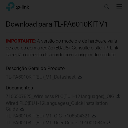
Click
Search
Menu
TP-Link, Reliably Smart
to
skip
the
Download para
TL-PA6010KIT
V1
navigation
bar
IMPORTANTE
: A versão do modelo e de hardware varia
de acordo com a região (EU/US). Consulte o site TP-Link
da região correcta de acordo com a origem do produto.
Descrição Geral do Produto
TL-PA6010KIT(EU)_V1_Datasheet
Documentos
7106507825_Wirelesss PLC(EU1-12 languages)_QIG
Wired PLC(EU1-12Languages)_Quick Installation
Guide
TL-PA6010KIT(EU)_V1_QIG_7106504321
TL-PA6010KIT(EU)_V1_User Guide_1910010845