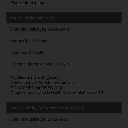
Fixed related bugs
tpPLC_Utility_Mac 12.5
Data de Publicação:
2022-09-14
Idioma:
Multi-Idiomas
Tamanho:
3.95 MB
Sistema operativo: Mac OS 12.5
Modification and bug fixes:
Newly support the G.hn products like
PG2400P/PG2405P/PG1200;
Support the newest MACOS System(Monterey 12.5)
tpPLC_ Utility _Windows 7/8/8.1/10/11
Data de Publicação:
2022-06-27