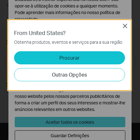
09-06-2011
25765499
views
opor-se à utilização de cookies a qualquer momento.
Pode aprender mais informações no nosso
política de
privacidade
.
Close
Cookies Básicos
From United States?
Os cookies são necessários para o funcionamento do
Subscrição
Obtenha produtos, eventos e serviços para a sua região.
website e não podem ser desativados nos seus
sistemas.
Procurar
Email Address
Cookies de Análise e Marketing
Inscreva-se
Os cookies de analise permite-nos analisar as suas
Outras Opções
atividades no nosso website para melhorar e ajustar a
funcionalidade do nosso website.
Siga-nos
O cookies de marketing podem ser definidos através do
nosso website pelos nossos parceiros publicitários de
forma a criar um perfil dos seus interesses e mostrar-lhe
anúncios relevantes em outros websites.
Aceitar todos os cookies
Guardar Definições