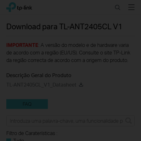
Click
Search
Menu
TP-Link, Reliably Smart
to
skip
the
Download para
TL-ANT2405CL
V1
navigation
bar
IMPORTANTE
: A versão do modelo e de hardware varia
de acordo com a região (EU/US). Consulte o site TP-Link
da região correcta de acordo com a origem do produto.
Descrição Geral do Produto
TL-ANT2405CL_V1_Datasheet
FAQ
Filtro de Caraterísticas :
Tudo