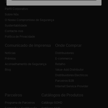
Sobre Nós
Perfil Corporativo
Sobre Nós
O Nosso Compromisso de Segurança
Sustentabilidade
Contacte-nos
Política de Privacidade
Comunicado de imprensa
Onde Comprar
Notícias
Distribuidores
Prémios
E-commerce
Aconselhamento de Segurança
Retalho
Blog
Value-Add Distributor
Distribuidores Electricos
Parceiros B2B
Internet Service Provider
Parceiros
Catálogos de Produtos
Programa de Parceiros
Catálogo SOHO