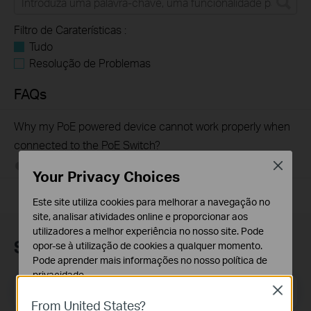
Filtro de Caraterísticas :
Tudo
Resolução de Problemas
FAQs
Why my PoE powered device cannot work properly when
connected to the PoE Switch?
Close
10-23-2025
391194
views
Your Privacy Choices
Este site utiliza cookies para melhorar a navegação no
site, analisar atividades online e proporcionar aos
utilizadores a melhor experiência no nosso site. Pode
Subscrição
opor-se à utilização de cookies a qualquer momento.
Pode aprender mais informações no nosso
política de
privacidade
.
Email Address
Inscreva-se
Close
Cookies Básicos
From United States?