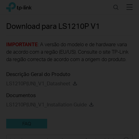
Click
Search
Menu
TP-Link, Reliably Smart
to
skip
the
Download para
LS1210P
V1
navigation
bar
IMPORTANTE
: A versão do modelo e de hardware varia
de acordo com a região (EU/US). Consulte o site TP-Link
da região correcta de acordo com a origem do produto.
Descrição Geral do Produto
LS1210P(UN)_V1_Datasheet
Documentos
LS1210P(UN)_V1_Installation Guide
FAQ