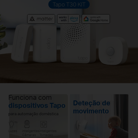
Tapo T30 KIT
Funciona com
Deteção de
dispositivos Tapo
movimento
para automação doméstica
Luzes
inteligentes
inteligentes
Câmaras
Tomadas