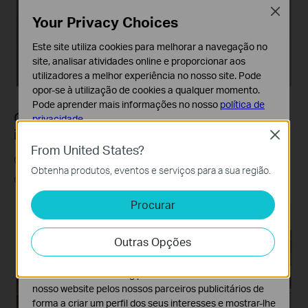
Close
Your Privacy Choices
Este site utiliza cookies para melhorar a navegação no
site, analisar atividades online e proporcionar aos
utilizadores a melhor experiência no nosso site. Pode
opor-se à utilização de cookies a qualquer momento.
Pode aprender mais informações no nosso
política de
Controlo de movimento de uma sala
privacidade
.
inteira
Close
Cookies Básicos
From United States?
Crie uma cena personalizável para controlar vários
Os cookies são necessários para o funcionamento do
Obtenha produtos, eventos e serviços para a sua região.
website e não podem ser desativados nos seus
dispositivos e activá-los todos com movimento.
sistemas.
Procurar
Cookies de Análise e Marketing
Os cookies de analise permite-nos analisar as suas
Outras Opções
atividades no nosso website para melhorar e ajustar a
funcionalidade do nosso website.
O cookies de marketing podem ser definidos através do
nosso website pelos nossos parceiros publicitários de
forma a criar um perfil dos seus interesses e mostrar-lhe