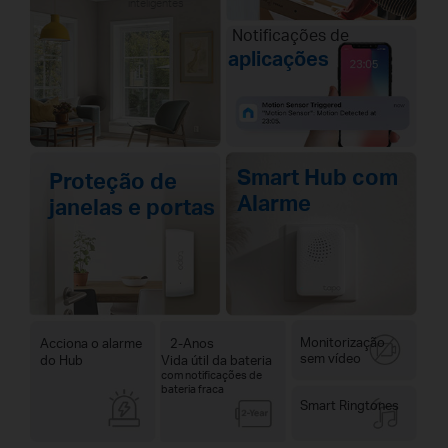
inteligentes
Notificações de
aplicações
Smart Hub com
Proteção de
Alarme
janelas e portas
Monitorização
Acciona o alarme
2-Anos
sem vídeo
do Hub
Vida útil da bateria
com notificações de
bateria fraca
Smart Ringtones