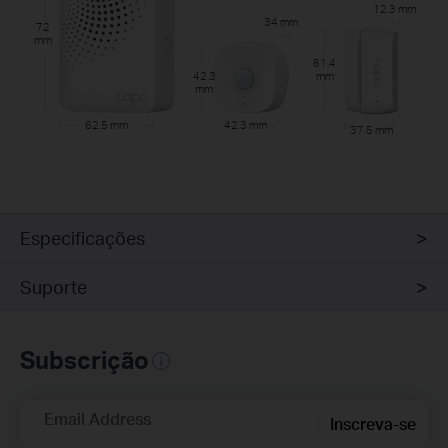
12.3 mm
34 mm
72
mm
61.4
mm
42.3
mm
62.5 mm
42.3 mm
37.5 mm
Especificações
Suporte
Subscrição
Email Address
Inscreva-se