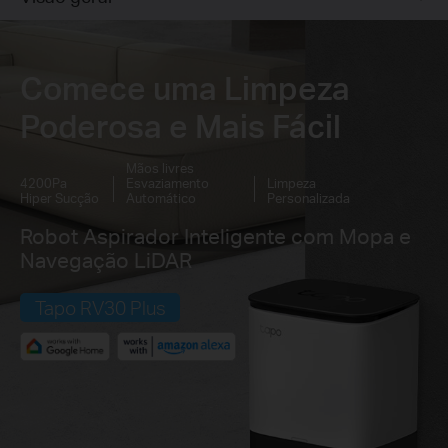
Comece uma Limpeza
Poderosa e Mais Fácil
Mãos livres
4200Pa
Esvaziamento
Limpeza
Hiper Sucção
Automático
Personalizada
Robot Aspirador Inteligente com Mopa e
Navegação LiDAR
Tapo RV30 Plus