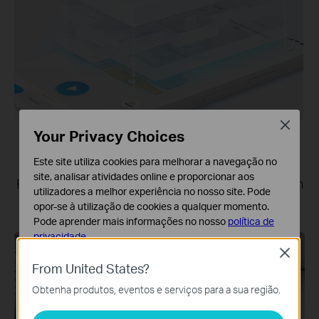
Close
Mapas de Várias Zonas com
Your Privacy Choices
Armazenamento Local
Este site utiliza cookies para melhorar a navegação no
site, analisar atividades online e proporcionar aos
Reconhece com precisão os diferentes zonas com
utilizadores a melhor experiência no nosso site. Pode
rapidez, com 3 mapas armazenados localmente.
opor-se à utilização de cookies a qualquer momento.
Pode aprender mais informações no nosso
política de
privacidade
.
Close
Cookies Básicos
From United States?
Os cookies são necessários para o funcionamento do
Obtenha produtos, eventos e serviços para a sua região.
website e não podem ser desativados nos seus
sistemas.