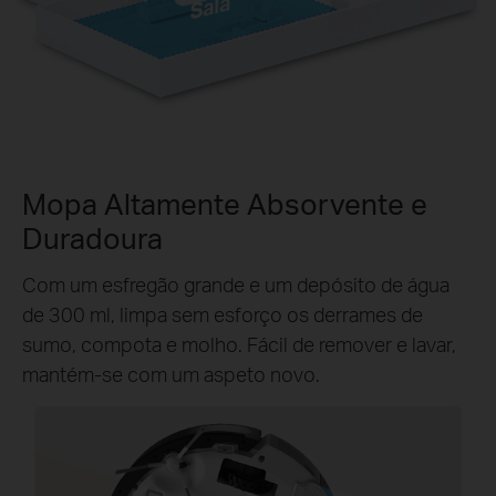
Sala
Mopa Altamente Absorvente e
Cozinha
Cozinha
Cozinha
Cozinha
Cozinha
Duradoura
Quarto 1
Quarto 1
Quarto 1
Quarto 1
Quarto 1
Quarto 2
Quarto 2
Quarto 2
Quarto 2
Quarto 2
Com um esfregão grande e um depósito de água
Sala
Sala
Sala
Sala
Sala
de 300 ml, limpa sem esforço os derrames de
sumo, compota e molho. Fácil de remover e lavar,
mantém-se com um aspeto novo.