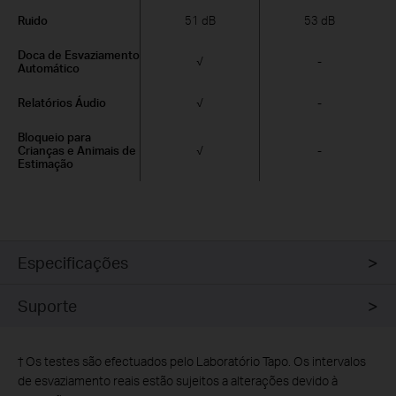
Ruido
51 dB
53 dB
Doca de Esvaziamento
√
-
Automático
Relatórios Áudio
√
-
Bloqueio para
Crianças e Animais de
√
-
Estimação
Especificações
Suporte
† Os testes são efectuados pelo Laboratório Tapo. Os intervalos
de esvaziamento reais estão sujeitos a alterações devido à