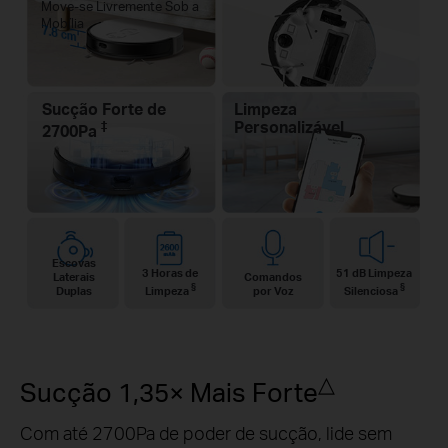
Move-se Livremente Sob a
Mobília
7.8 cm
Sucção Forte de
Limpeza
‡
Personalizável
2700Pa
Escovas
3 Horas de
51 dB Limpeza
Laterais
Comandos
§
§
Duplas
Limpeza
por Voz
Silenciosa
△
Sucção 1,35× Mais Forte
Com até 2700Pa de poder de sucção, lide sem