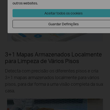
outros websites.
Aceitar todos os cookies
Guardar Definições
3+1 Mapas Armazenados Localmente
para Limpeza de Vários Pisos
Detecta com precisão os diferentes pisos e cria
3+1 mapas armazenados localmente para vários
pisos, para dar forma a uma visão completa da sua
casa.