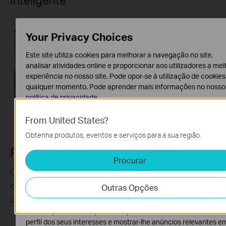
Your Privacy Choices
Este site utiliza cookies para melhorar a navegação no site,
analisar atividades online e proporcionar aos utilizadores a mel
experiência no nosso site. Pode opor-se à utilização de cookies
qualquer momento. Pode aprender mais informações no nosso
política de privacidade
.
Cookies Básicos
From United States?
Os cookies são necessários para o funcionamento do website 
Obtenha produtos, eventos e serviços para a sua região.
não podem ser desativados nos seus sistemas.
Paredes Virtuais e Zonas Proibidas
Cookies de Análise e Marketing
Procurar
Os cookies de analise permite-nos analisar as suas atividades 
Configure áreas onde não quer que o robô entre,
nosso website para melhorar e ajustar a funcionalidade do nos
como áreas de lazer para crianças ou quartos em
Outras Opções
website.
utilização.
O cookies de marketing podem ser definidos através do nosso
website pelos nossos parceiros publicitários de forma a criar u
perfil dos seus interesses e mostrar-lhe anúncios relevantes e