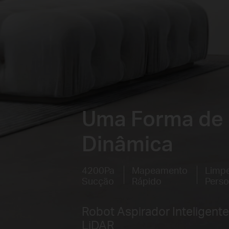
Uma Forma de
Dinâmica
4200Pa
Mapeamento
Limp
Sucção
Rápido
Perso
Robot Aspirador Inteligen
LiDAR