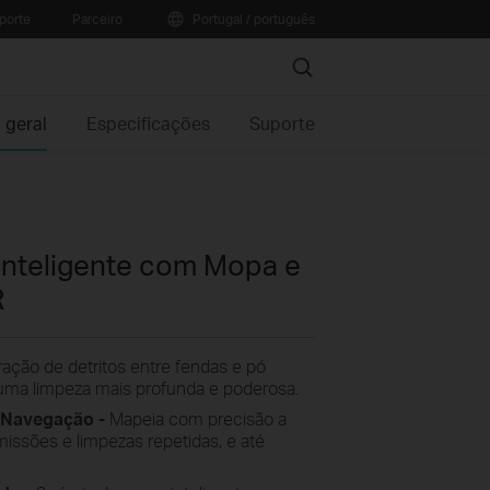
porte
Parceiro
Portugal / português
Search
 geral
Especificações
Suporte
Inteligente com Mopa e
R
ração de detritos entre fendas e pó
uma limpeza mais profunda e poderosa.
 Navegação -
Mapeia com precisão a
issões e limpezas repetidas, e até