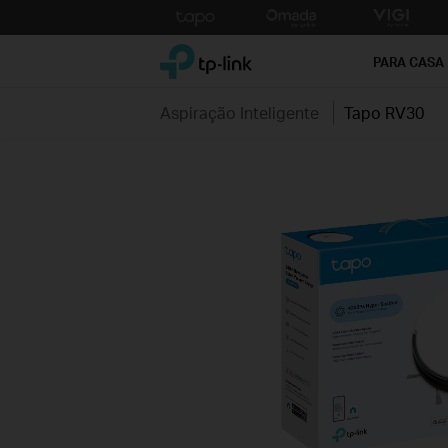
Click
to
TP-Link, Reliably Smart
skip
PARA CASA
the
navigation
Aspiração Inteligente
Tapo RV30
bar