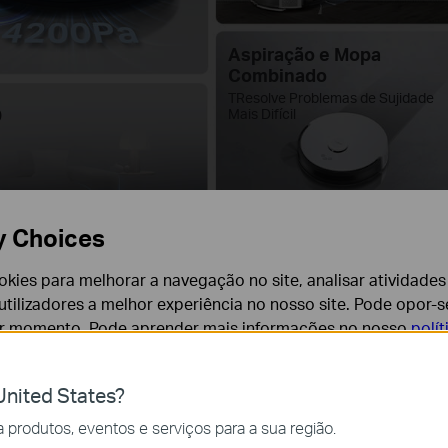
Aspiração e Mopa
Combinado
TResolve Problemas de Sujidade
o
Mais Difícil
y Choices
5 Horas
Coma
Voz
Limpeza
Contínua
2
cookies para melhorar a navegação no site, analisar atividades
Func
Alexa
tilizadores a melhor experiência no nosso site. Pode opor-se
Hom
er momento. Pode aprender mais informações no nosso
polí
nited States?
cção. Uma Limpeza Mais P
cessários para o funcionamento do website e não podem se
produtos, eventos e serviços para a sua região.