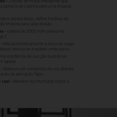
do -
3 níveis de mopa inteligente que
 a gordura da cozinha para uma limpeza
de e separa áreas, define horários de
de limpeza para cada divisão.
as -
bateria de 5000 mAh para uma
ga.2
-
Volta automaticamente à doca de carga
 depois reinicia de imediato onde parou.
ta a potência de sucção quando se
m tapete.
 -
Basta enviar comandos de voz através
ravés da aplicação Tapo.
real -
Mantém-no informado sobre o