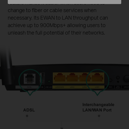
feature makes it easier when users need to
change to fiber or cable services when
necessary. Its EWAN to LAN throughput can
achieve up to 900Mbps+ allowing users to
unleash the full potential of their networks.