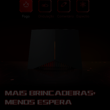
Fogo
Ondulação
Comentário
Espectro
MAIS BRINCADEIRAS,
MENOS ESPERA