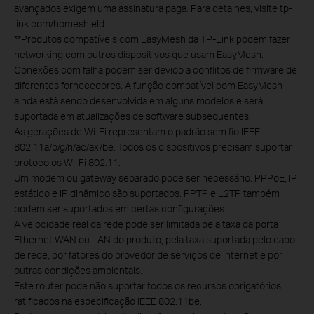
avançados exigem uma assinatura paga. Para detalhes, visite tp-
link.com/homeshield
**
Produtos compatíveis com EasyMesh da TP-Link podem fazer
networking com outros dispositivos que usam EasyMesh.
Conexões com falha podem ser devido a conflitos de firmware de
diferentes fornecedores. A função compatível com EasyMesh
ainda está sendo desenvolvida em alguns modelos e será
suportada em atualizações de software subsequentes.
As gerações de Wi-Fi representam o padrão sem fio IEEE
802.11a/b/g/n/ac/ax/be. Todos os dispositivos precisam suportar
protocolos Wi-Fi 802.11.
Um modem ou gateway separado pode ser necessário. PPPoE, IP
estático e IP dinâmico são suportados. PPTP e L2TP também
podem ser suportados em certas configurações.
A velocidade real da rede pode ser limitada pela taxa da porta
Ethernet WAN ou LAN do produto, pela taxa suportada pelo cabo
de rede, por fatores do provedor de serviços de Internet e por
outras condições ambientais.
Este router pode não suportar todos os recursos obrigatórios
ratificados na especificação IEEE 802.11be.