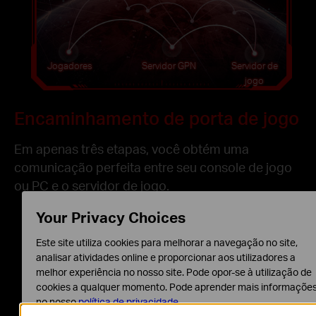
Jogadores
Servidor GPN
Servidor de
jogo
Encaminhamento de porta de jogo
Em apenas três etapas, você obtém uma
comunicação perfeita entre seu console de jogo
ou PC e o servidor de jogo.
Your Privacy Choices
Encaminhamento
Este site utiliza cookies para melhorar a navegação no site,
analisar atividades online e proporcionar aos utilizadores a
de porta
melhor experiência no nosso site. Pode opor-se à utilização de
1.
Selecione o jogo
cookies a qualquer momento. Pode aprender mais informaçõe
2.
Selecione o dispositivo
no nosso
política de privacidade
.
3.
Junte-se a uma equipe