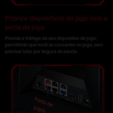
Priorize dispositivos de jogo com a
porta de jogo
Prioriza o tráfego do seu dispositivo de jogo,
permitindo que você se concentre no jogo, sem
precisar lutar por largura de banda.
P
o
r
t
o
d
e
g
o
jo
s