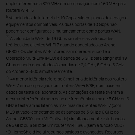
duplo referem-se a 320 MHz em comparação com 160 MHz para
routers Wi-Fi 6.
§
Velocidades de internet de 10 Gbps exigem planos de serviço e
equipamentos compatíveis. As duas portas de 10 Gbps não
podem ser configuradas simultaneamente como portas WAN.
※
A velocidade Wi-Fi de 19 Gbps se refere às velocidades
teóricas dos clientes Wi-Fi 7 quando conectados ao Archer
GE800. Os clientes Wi-Fi 7 precisam oferecer suporte à
Operação Multi-Link (MLO) e à banda de 6 GHz para atingir até 19
Gbps quando conectados às bandas de 2,4 GHz, 5 GHz e 6 GHz
do Archer GE800 simultaneamente.
☆
4× menor latência refere-se à melhoria de latência dos routers
Wi-Fi 7 em comparação com routers Wi-Fi 6/6E, com base em
dados de teste de laboratório. As condições de teste tiveram a
mesma interferência sem cabo de frequência única de 5 GHz ou 6
GHz e testaram as latências máximas de clientes Wi-Fi 7 (com
MLO ativado) conectando-se às bandas de 5 GHz e 6 GHz do
Archer GE800 (com MLO ativado) simultaneamente e às bandas
de 5 GHz ou 6 GHz de um router Wi-Fi 6/6E (sem a função MLO).
*
O HomeShield inclui recursos básicos e avançados. Recursos