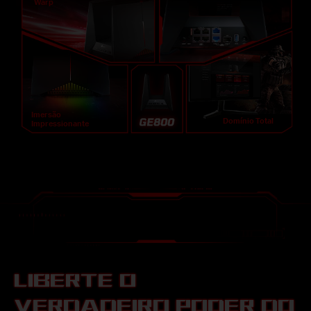
Warp
Imersão
Domínio Total
Impressionante
LIBERTE O
VERDADEIRO PODER DO