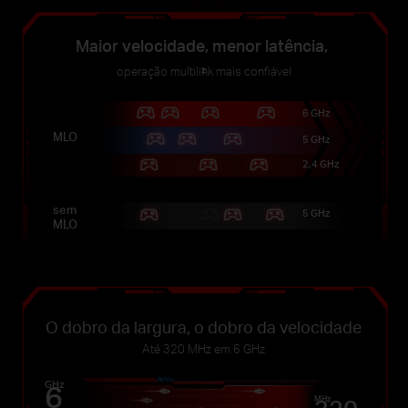
Maior velocidade, menor latência,
operação multilink mais confiável
‡
6 GHz
MLO
5 GHz
2,4 GHz
sem
5 GHz
MLO
O dobro da largura, o dobro da velocidade
Até 320 MHz em 6 GHz
6
GHz
MHz