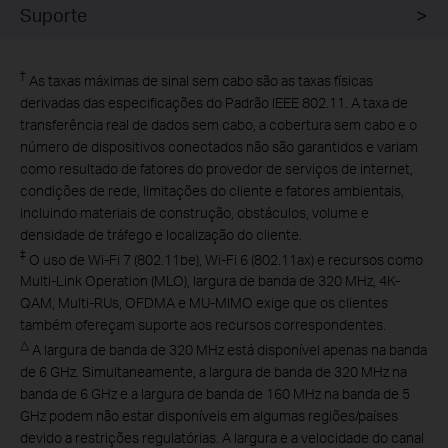
Suporte
Sistema de
P
prevenção de
A
intrusão
†
As taxas máximas de sinal sem cabo são as taxas físicas
derivadas das especificações do Padrão IEEE 802.11. A taxa de
transferência real de dados sem cabo, a cobertura sem cabo e o
número de dispositivos conectados não são garantidos e variam
como resultado de fatores do provedor de serviços de internet,
condições de rede, limitações do cliente e fatores ambientais,
incluindo materiais de construção, obstáculos, volume e
densidade de tráfego e localização do cliente.
‡
O uso de Wi-Fi 7 (802.11be), Wi-Fi 6 (802.11ax) e recursos como
Multi-Link Operation (MLO), largura de banda de 320 MHz, 4K-
QAM, Multi-RUs, OFDMA e MU-MIMO exige que os clientes
também ofereçam suporte aos recursos correspondentes.
△
A largura de banda de 320 MHz está disponível apenas na banda
de 6 GHz. Simultaneamente, a largura de banda de 320 MHz na
banda de 6 GHz e a largura de banda de 160 MHz na banda de 5
GHz podem não estar disponíveis em algumas regiões/países
devido a restrições regulatórias. A largura e a velocidade do canal