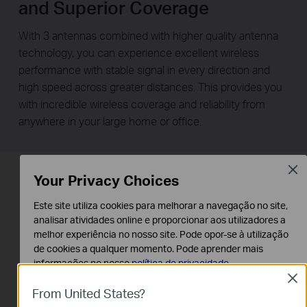
and Superior Coverage
With 3 antennas combined with higher quality antenna
technology, you can experience excellent wireless
performance with stable signal in every direction and
high speed across greater distances. This provides you
with incredible wireless coverage and reliability from
anywhere in your large home or office.
Clos
Your Privacy Choices
Este site utiliza cookies para melhorar a navegação no site,
analisar atividades online e proporcionar aos utilizadores a
melhor experiência no nosso site. Pode opor-se à utilização
de cookies a qualquer momento. Pode aprender mais
informações no nosso
política de privacidade
.
Clos
Cookies Básicos
From United States?
Os cookies são necessários para o funcionamento do