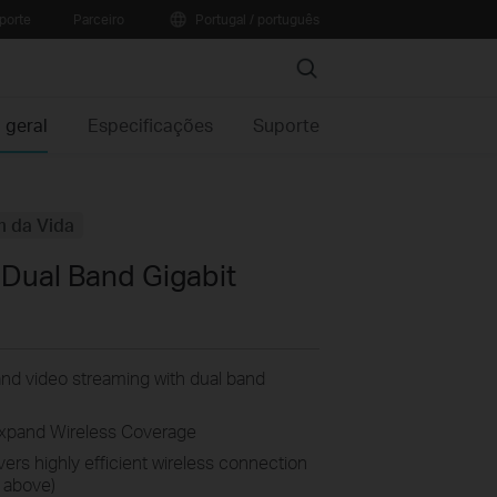
porte
Parceiro
Portugal / português
Search
 geral
Especificações
Suporte
m da Vida
Dual Band Gigabit
nd video streaming with dual band
Expand Wireless Coverage
rs highly efficient wireless connection
 above)