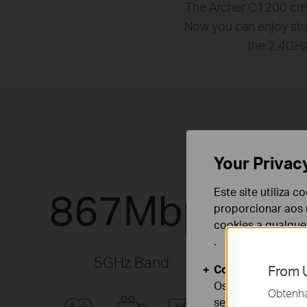
The Archer C1200 crea
Now you can enjoy st
the 2.4GHz
Your Privac
867Mbps
Este site utiliza 
proporcionar aos u
cookies a qualqu
.
5GHz Band
Cookies Básicos
From U
Os cookies são ne
Obtenha 
seus sistemas.