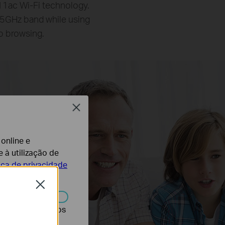
1ac Wi-Fi technology.
 5GHz band while using
b browsing.
Close
 online e
 à utilização de
tica de privacidade
Close
r desativados nos