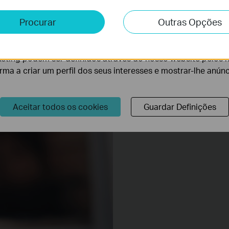
e e Marketing
Procurar
Outras Opções
lise permite-nos analisar as suas atividades no nosso websi
lidade do nosso website.
eting podem ser definidos através do nosso website pelos 
orma a criar um perfil dos seus interesses e mostrar-lhe anún
Aceitar todos os cookies
Guardar Definições