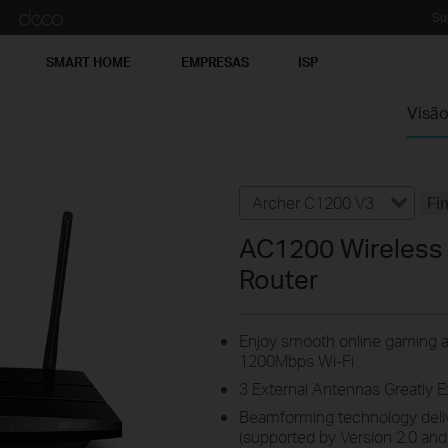
Su
SMART HOME
EMPRESAS
ISP
Visão
Archer C1200 V3
Fi
AC1200 Wireless 
Router
Enjoy smooth online gaming a
1200Mbps Wi-Fi
3 External Antennas Greatly 
Beamforming technology delive
(supported by Version 2.0 and