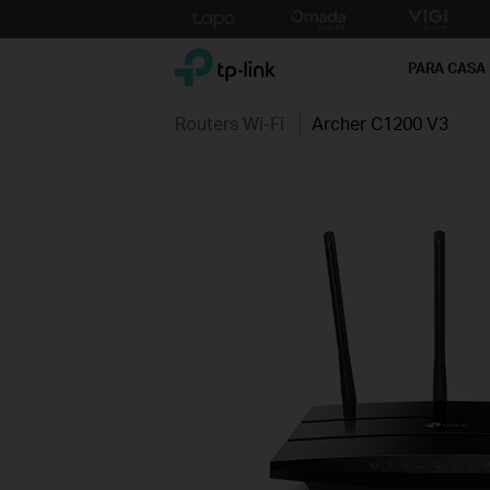
Click
to
TP-Link, Reliably Smart
skip
PARA CASA
the
navigation
Routers Wi-Fi
Archer C1200 V3
bar