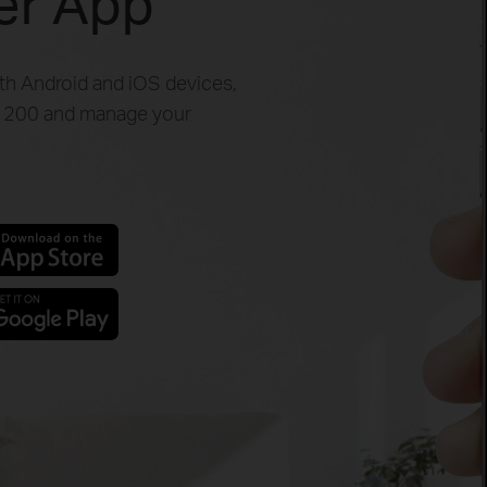
her App
oth Android and iOS devices,
 C1200 and manage your