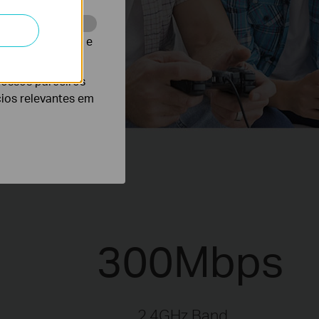
te para melhorar e
nossos parceiros
cios relevantes em
300Mbps
2.4GHz Band