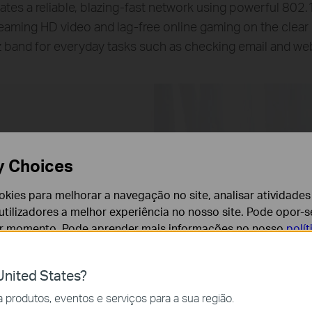
tes a reliable,
blazing-fast
network using powerful 802.1
reaming HD video and
lag-free
online gaming on the clear
 band for everyday tasks such as checking email and we
y Choices
cookies para melhorar a navegação no site, analisar atividades
tilizadores a melhor experiência no nosso site. Pode opor-se
er momento. Pode aprender mais informações no nosso
polí
nited States?
cessários para o funcionamento do website e não podem se
produtos, eventos e serviços para a sua região.