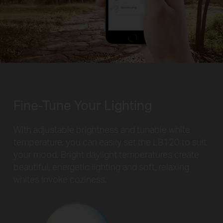
Fine-Tune Your Lighting
With adjustable brightness and tunable white
temperature, you can easily set the LB120 to suit
your mood. Bright daylight temperatures create
beautiful, energetic lighting and soft, relaxing
whites invoke coziness.