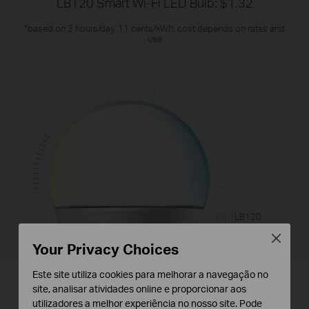
LB120 Smart Wi-Fi LED Bulb: $1.32
*based on 3 hours/day, 11 cents/kWh; cost depends on rates and
use
LB120
normal bulb
Close
Your Privacy Choices
Este site utiliza cookies para melhorar a navegação no
site, analisar atividades online e proporcionar aos
Enjoy Peace of Mind
utilizadores a melhor experiência no nosso site. Pode