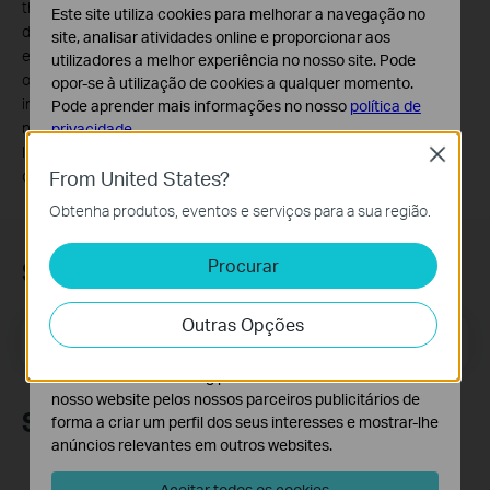
throughput, wireless coverage, and number of connected
Este site utiliza cookies para melhorar a navegação no
devices are not guaranteed and will vary as a result of 1)
site, analisar atividades online e proporcionar aos
environmental factors, including building materials, physical
utilizadores a melhor experiência no nosso site. Pode
objects, and obstacles, 2) network conditions, including local
opor-se à utilização de cookies a qualquer momento.
interference, volume and density of traffic, product location,
Pode aprender mais informações no nosso
política de
network complexity, and network overhead, and 3) client
privacidade
.
limitations, including rated performance, location, connection
Close
Cookies Básicos
From United States?
quality, and client condition.
Os cookies são necessários para o funcionamento do
Obtenha produtos, eventos e serviços para a sua região.
website e não podem ser desativados nos seus
sistemas.
Procurar
Subscrição
Cookies de Análise e Marketing
Os cookies de analise permite-nos analisar as suas
Outras Opções
atividades no nosso website para melhorar e ajustar a
Email Address
Inscreva-se
funcionalidade do nosso website.
O cookies de marketing podem ser definidos através do
nosso website pelos nossos parceiros publicitários de
Siga-nos
forma a criar um perfil dos seus interesses e mostrar-lhe
anúncios relevantes em outros websites.
Aceitar todos os cookies