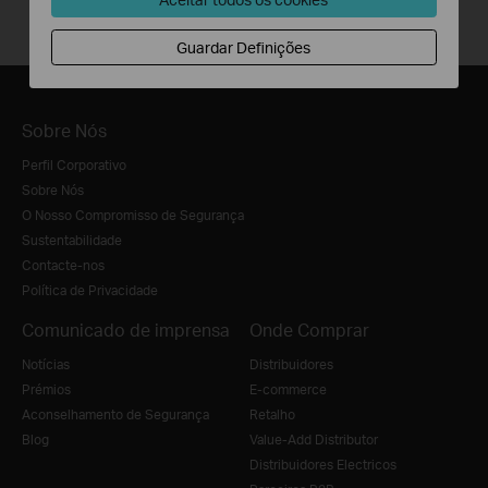
Guardar Definições
Sobre Nós
Perfil Corporativo
Sobre Nós
O Nosso Compromisso de Segurança
Sustentabilidade
Contacte-nos
Política de Privacidade
Comunicado de imprensa
Onde Comprar
Notícias
Distribuidores
Prémios
E-commerce
Aconselhamento de Segurança
Retalho
Blog
Value-Add Distributor
Distribuidores Electricos