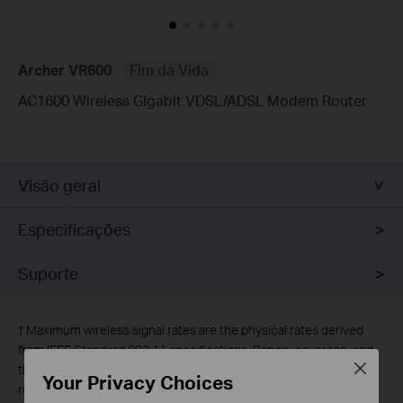
Archer VR600
Fim da Vida
AC1600 Wireless Gigabit VDSL/ADSL Modem Router
Visão geral
Especificações
Suporte
†
Maximum wireless signal rates are the physical rates derived
from IEEE Standard 802.11 specifications. Range, coverage, and
Close
the maximum number of connected devices are based on test
Your Privacy Choices
results under normal usage conditions. Actual wireless data