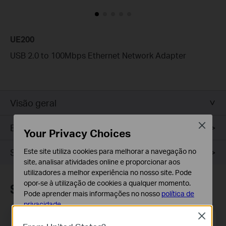
UE200
USB 2.0 to 100Mbps Ethernet Network Adapter
Visão geral
Close
Especificações
Your Privacy Choices
Suporte
Este site utiliza cookies para melhorar a navegação no
site, analisar atividades online e proporcionar aos
utilizadores a melhor experiência no nosso site. Pode
opor-se à utilização de cookies a qualquer momento.
Subscrição
Pode aprender mais informações no nosso
política de
privacidade
.
Close
Email Address
Inscreva-se
Cookies Básicos