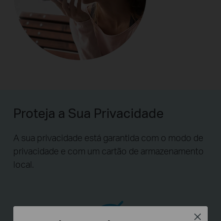
Proteja a Sua Privacidade
A sua privacidade está garantida com o modo de
privacidade e com um cartão de armazenamento
local.
Close