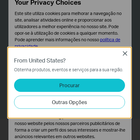
Your Privacy Choices
Modo de Privacidade
Este site utiliza cookies para melhorar a navegação no
site, analisar atividades online e proporcionar aos
Desligue o sistema de vigilância para proteger a
utilizadores a melhor experiência no nosso site. Pode
sua privacidade sempre que quiser.
opor-se à utilização de cookies a qualquer momento.
Pode aprender mais informações no nosso
política de
privacidade
.
Close
Cookies Básicos
From United States?
Os cookies são necessários para o funcionamento do
Obtenha produtos, eventos e serviços para a sua região.
website e não podem ser desativados nos seus
Armazenamento Local
sistemas.
Procurar
O cartão microSD armazena até 128 GB, o
Cookies de Análise e Marketing
equivalente a 384 horas (16 dias) de imagens
Os cookies de analise permite-nos analisar as suas
(com base nas condições do laboratório)
Outras Opções
atividades no nosso website para melhorar e ajustar a
funcionalidade do nosso website.
O cookies de marketing podem ser definidos através do
nosso website pelos nossos parceiros publicitários de
forma a criar um perfil dos seus interesses e mostrar-lhe
Sistema de Alarmística
anúncios relevantes em outros websites.