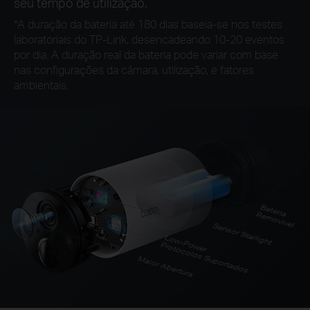
seu tempo de utilização.
*
A duração da bateria até 180 dias baseia-se nos testes
laboratoriais do TP-Link, desencadeando 10-20 eventos
por dia. A duração real da bateria pode variar com base
nas configurações da câmara, utilização, e fatores
ambientais.
B
em
o
ateria R
vivel
Sensor Starlight
Low-Power
Protocolos Suportados
Maior Abertura