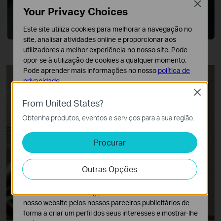
Close
Your Privacy Choices
Este site utiliza cookies para melhorar a navegação no
site, analisar atividades online e proporcionar aos
utilizadores a melhor experiência no nosso site. Pode
opor-se à utilização de cookies a qualquer momento.
Pode aprender mais informações no nosso
política de
privacidade
.
Close
Cookies Básicos
From United States?
Os cookies são necessários para o funcionamento do
Obtenha produtos, eventos e serviços para a sua região.
website e não podem ser desativados nos seus
sistemas.
Procurar
Cookies de Análise e Marketing
Os cookies de analise permite-nos analisar as suas
Outras Opções
atividades no nosso website para melhorar e ajustar a
funcionalidade do nosso website.
O cookies de marketing podem ser definidos através do
nosso website pelos nossos parceiros publicitários de
forma a criar um perfil dos seus interesses e mostrar-lhe