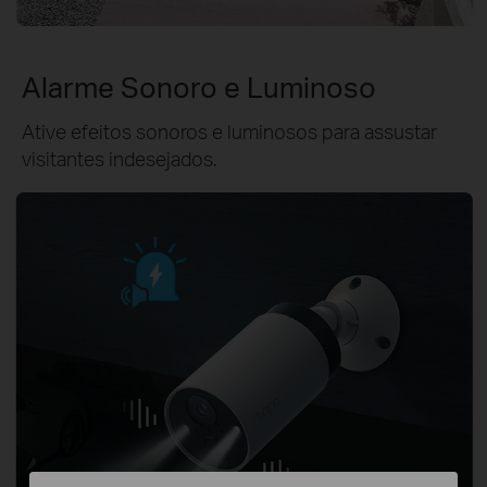
Alarme Sonoro e Luminoso
Ative efeitos sonoros e luminosos para assustar
visitantes indesejados.