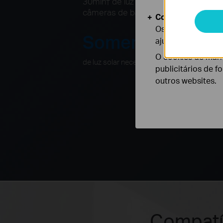
30min
†
de luz solar padrão todos os
câmeras de bateria Tapo a funcionar 
Cookies de Anális
Os cookies de ana
Somente 30min
ajustar a funciona
O cookies de mark
†
de luz solar necessária por dia
publicitários de f
outros websites.
Compatí