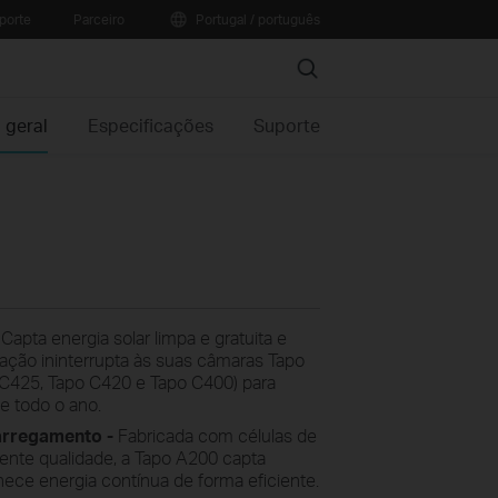
porte
Parceiro
Portugal / português
Search
 geral
Especificações
Suporte
Capta energia solar limpa e gratuita e
ação ininterrupta às suas câmaras Tapo
o C425, Tapo C420 e Tapo C400) para
te todo o ano.
arregamento -
Fabricada com células de
elente qualidade, a Tapo A200 capta
nece energia contínua de forma eficiente.