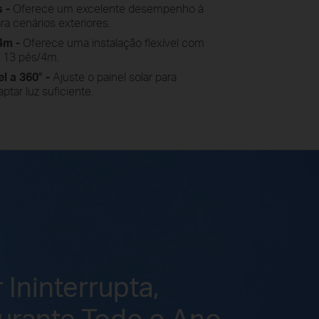
 -
Oferece um excelente desempenho à
ra cenários exteriores.
4m -
Oferece uma instalação flexível com
 13 pés/4m.
l a 360° -
Ajuste o painel solar para
ptar luz suficiente.
 Ininterrupta,
rante Todo o Ano.