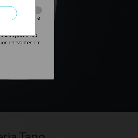
te para melhorar e
nossos parceiros
cios relevantes em
ria Tapo