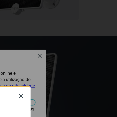
Close
 online e
 à utilização de
tica de privacidade
Close
r desativados nos