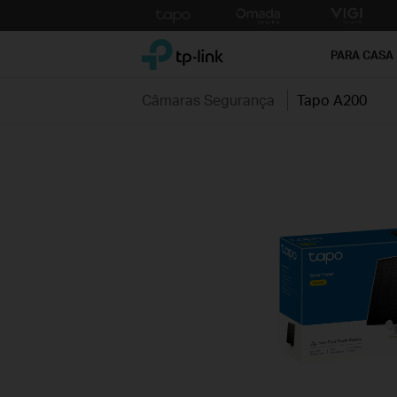
Click
to
TP-Link, Reliably Smart
skip
PARA CASA
the
navigation
Câmaras Segurança
Tapo A200
bar