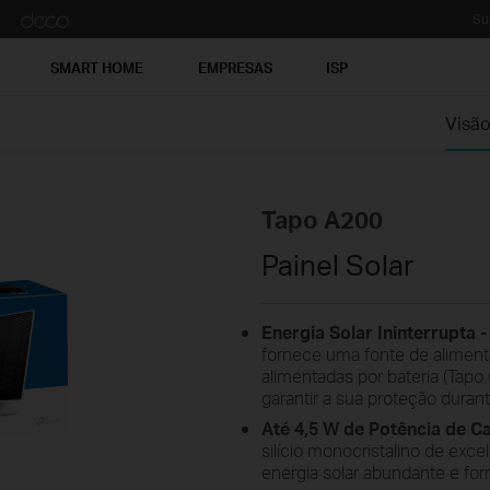
Su
SMART HOME
EMPRESAS
ISP
Visão
Tapo A200
Painel Solar
Energia Solar Ininterrupta -
fornece uma fonte de aliment
alimentadas por bateria (Tap
garantir a sua proteção duran
Até 4,5 W de Potência de C
silício monocristalino de exc
energia solar abundante e for