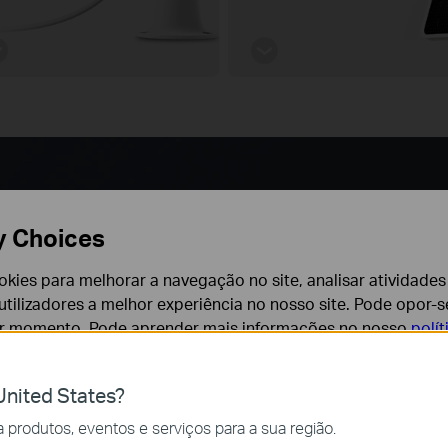
y Choices
tência de
cookies para melhorar a navegação no site, analisar atividades
Fonte de
tilizadores a melhor experiência no nosso site. Pode opor-se
er momento. Pode aprender mais informações no nosso
polí
nterrupta
nited States?
alino premium, Tapo A200
cessários para o funcionamento do website e não podem se
produtos, eventos e serviços para a sua região.
que significa que apenas