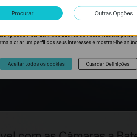
 dias pode manter as suas
24 horas por dia.
e e Marketing
Procurar
Outras Opções
lise permite-nos analisar as suas atividades no nosso websi
lidade do nosso website.
eting podem ser definidos através do nosso website pelos 
orma a criar um perfil dos seus interesses e mostrar-lhe anún
Aceitar todos os cookies
Guardar Definições
vel com as Câmaras a Bate