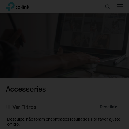
Click
Search
Menu
TP-Link, Reliably Smart
to
skip
the
navigation
bar
Accessories
Ver Filtros
Redefinir
Desculpe, não foram encontrados resultados. Por favor, ajuste
o filtro.