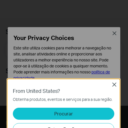
Subscrição
Close
Your Privacy Choices
Email Address
Este site utiliza cookies para melhorar a navegação no
Inscreva-se
site, analisar atividades online e proporcionar aos
utilizadores a melhor experiência no nosso site. Pode
opor-se à utilização de cookies a qualquer momento.
Siga-nos
Pode aprender mais informações no nosso
política de
privacidade
.
Close
Cookies Básicos
From United States?
Os cookies são necessários para o funcionamento do
Obtenha produtos, eventos e serviços para a sua região.
website e não podem ser desativados nos seus
sistemas.
Procurar
Cookies de Análise e Marketing
Sobre Nós
Os cookies de analise permite-nos analisar as suas