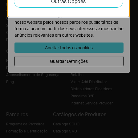
Outras Opções
atividades no nosso website para melhorar e ajustar a
Perfil Corporativo
funcionalidade do nosso website.
Sobre Nós
O cookies de marketing podem ser definidos através do
O Nosso Compromisso de Segurança
nosso website pelos nossos parceiros publicitários de
Sustentabilidade
forma a criar um perfil dos seus interesses e mostrar-lhe
Contacte-nos
anúncios relevantes em outros websites.
Política de Privacidade
Aceitar todos os cookies
Comunicado de imprensa
Onde Comprar
Notícias
Distribuidores
Guardar Definições
Prémios
E-commerce
Aconselhamento de Segurança
Retalho
Blog
Value-Add Distributor
Distribuidores Electricos
Parceiros B2B
Internet Service Provider
Parceiros
Catálogos de Produtos
Programa de Parceiros
Catálogo SOHO
Formação e Certificação
Catálogo SMB