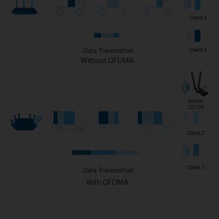
Client 2
Data Transmitted
Client 3
Without OFDMA
Archer
TX10E
Client 2
Client 3
Data Transmitted
With OFDMA