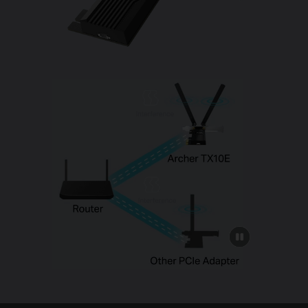
click
to
pause
video