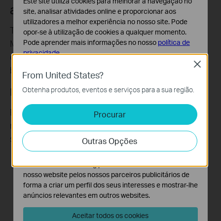
Este site utiliza cookies para melhorar a navegação no
and Less Congestion
site, analisar atividades online e proporcionar aos
utilizadores a melhor experiência no nosso site. Pode
The innovative combination of OFDMA and MU-
opor-se à utilização de cookies a qualquer momento.
MIMO ensures an optimally efficient Wi-Fi
Pode aprender mais informações no nosso
política de
privacidade
.
connection for your PC, reducing latency and
Close
boosting speeds.
Cookies Básicos
From United States?
Os cookies são necessários para o funcionamento do
Obtenha produtos, eventos e serviços para a sua região.
MU-MIMO
website e não podem ser desativados nos seus
sistemas.
Boosts the throughput and efficiency of the entire
Procurar
Cookies de Análise e Marketing
network, providing multiple data streams
Os cookies de analise permite-nos analisar as suas
simultaneously.
Outras Opções
atividades no nosso website para melhorar e ajustar a
funcionalidade do nosso website.
O cookies de marketing podem ser definidos através do
nosso website pelos nossos parceiros publicitários de
Regular
forma a criar um perfil dos seus interesses e mostrar-lhe
Adapter
anúncios relevantes em outros websites.
MU-MIMO Router
Aceitar todos os cookies