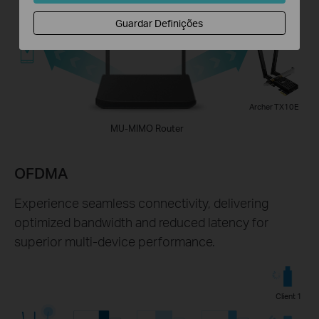
Guardar Definições
Archer TX10E
MU-MIMO Router
OFDMA
Experience seamless connectivity, delivering
optimized bandwidth and reduced latency for
superior multi-device performance.
Client 1