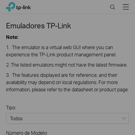
Close
Click
Search
Menu
TP-Link, Reliably Smart
to
skip
the
Emuladores TP-Link
navigation
bar
Note:
1. The emulator is a virtual web GUI where you can
experience the TP-Link product management panel.
2. The listed emulators might not have the latest firmware.
3. The features displayed are for reference, and their
availability may depend on local regulations. For more
information, please refer to the datasheet or product page.
Tipo:
Todos
Número de Modelo: