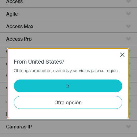
Access
Agile
Access Max
Access Pro
Campus
Close
From United States?
GPON
Obtenga productos, eventos y servicios para su región.
Wired Gateways
Ir
WiFi Gateways
4G/5G WiFi Gateways
Otra opción
Integrated Gateways
Cámaras IP