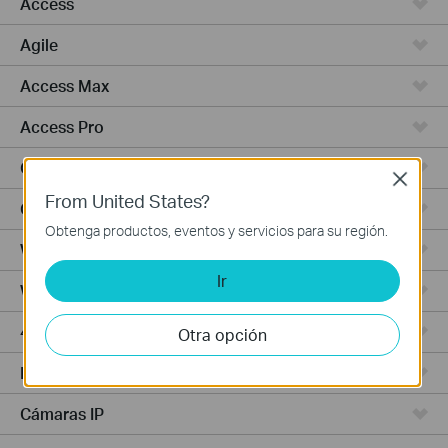
Access
Agile
Access Max
Access Pro
Campus
Close
From United States?
GPON
Obtenga productos, eventos y servicios para su región.
Wired Gateways
Ir
WiFi Gateways
4G/5G WiFi Gateways
Otra opción
Integrated Gateways
Cámaras IP