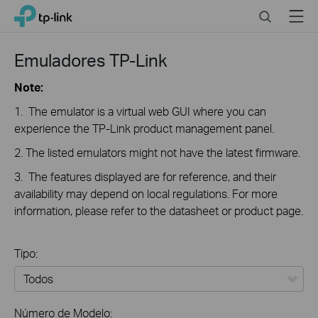
Close
Click
Search
Menu
TP-Link, Reliably Smart
to
skip
the
Emuladores TP-Link
navigation
bar
Note:
1. The emulator is a virtual web GUI where you can
experience the TP-Link product management panel.
2. The listed emulators might not have the latest firmware.
3. The features displayed are for reference, and their
availability may depend on local regulations. For more
information, please refer to the datasheet or product page.
Tipo:
Todos
Número de Modelo: