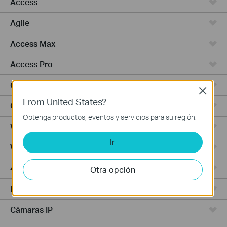
Access
Agile
Access Max
Access Pro
Campus
Close
From United States?
GPON
Obtenga productos, eventos y servicios para su región.
Wired Gateways
Ir
WiFi Gateways
4G/5G WiFi Gateways
Otra opción
Integrated Gateways
Cámaras IP