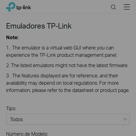
Close
Click
Search
Menu
TP-Link, Reliably Smart
to
skip
the
Emuladores TP-Link
navigation
bar
Note:
1. The emulator is a virtual web GUI where you can
experience the TP-Link product management panel.
2. The listed emulators might not have the latest firmware.
3. The features displayed are for reference, and their
availability may depend on local regulations. For more
information, please refer to the datasheet or product page.
Tipo:
Todos
Número de Modelo: