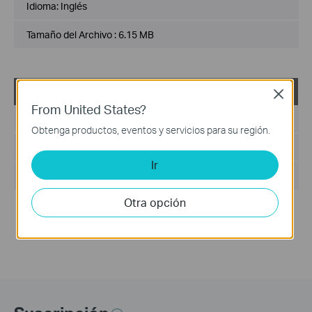
Idioma:
Inglés
Tamaño del Archivo :
6.15 MB
TL-SL3428_V3_MIB(2)
Close
From United States?
Fecha de Publicación :
2013-03-01
Obtenga productos, eventos y servicios para su región.
Idioma:
Inglés
Ir
Tamaño del Archivo :
75 KB
Otra opción
Notes:
For TL-SL3428_V3.0_20120314