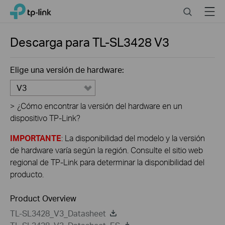
Close
Click
Search
Menu
TP-Link, Reliably Smart
to
skip
the
Descarga para
TL-SL3428
V3
navigation
bar
Elige una versión de hardware:
V3
>
¿Cómo encontrar la versión del hardware en un
dispositivo TP-Link?
IMPORTANTE
: La disponibilidad del modelo y la versión
de hardware varía según la región. Consulte el sitio web
regional de TP-Link para determinar la disponibilidad del
producto.
Product Overview
TL-SL3428_V3_Datasheet