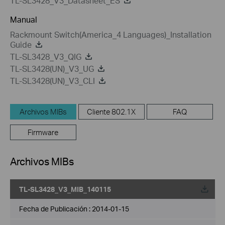
TL-SL3428_V3_Datasheet_ES
Manual
Rackmount Switch(America_4 Languages)_Installation
Guide
TL-SL3428_V3_QIG
TL-SL3428(UN)_V3_UG
TL-SL3428(UN)_V3_CLI
Archivos MIBs
Cliente 802.1X
FAQ
Firmware
Archivos MIBs
TL-SL3428_V3_MIB_140115
Fecha de Publicación :
2014-01-15