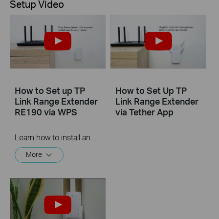
Setup Video
How to Set up TP
How to Set Up TP
Link Range Extender
Link Range Extender
RE190 via WPS
via Tether App
Learn how to install and set up the TP-Link WiFi Range Extender RE190 via the WPS button. For more information on TP-Link WiFi Range Extenders, visit: https://bit.ly/2TDJ5WI
More