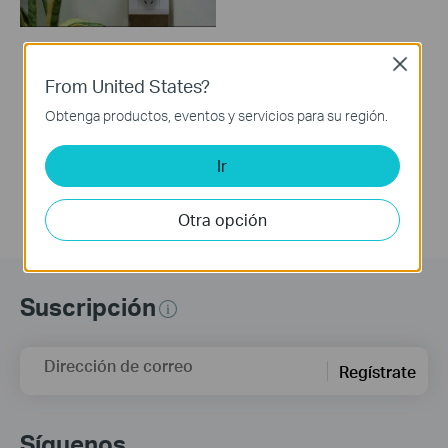
Close
How to Set Up a TP-
From United States?
Link Range Extender
(via web Browser)
Obtenga productos, eventos y servicios para su región.
Ir
Otra opción
Suscripción
Dirección de correo
Regístrate
Síguenos