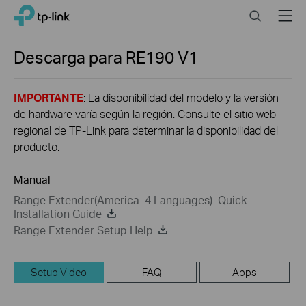
Close
Click
Search
Menu
TP-Link, Reliably Smart
to
skip
the
Descarga para
RE190
V1
navigation
bar
IMPORTANTE
: La disponibilidad del modelo y la versión
de hardware varía según la región. Consulte el sitio web
regional de TP-Link para determinar la disponibilidad del
producto.
Manual
Range Extender(America_4 Languages)_Quick
Installation Guide
Range Extender Setup Help
Setup Video
FAQ
Apps