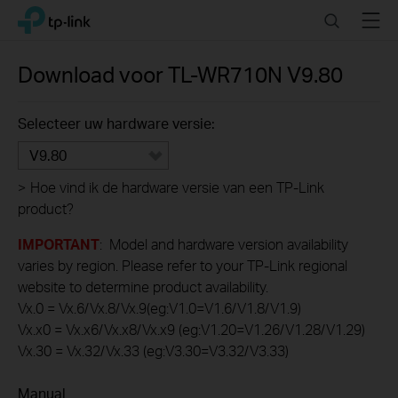
Click
Search
Menu
TP-Link, Reliably Smart
to
skip
the
Download voor
TL-WR710N
V9.80
navigation
bar
Selecteer uw hardware versie:
V9.80
>
Hoe vind ik de hardware versie van een TP-Link
product?
IMPORTANT
: Model and hardware version availability
varies by region. Please refer to your TP-Link regional
website to determine product availability.
Vx.0 = Vx.6/Vx.8/Vx.9(eg:V1.0=V1.6/V1.8/V1.9)
Vx.x0 = Vx.x6/Vx.x8/Vx.x9 (eg:V1.20=V1.26/V1.28/V1.29)
Vx.30 = Vx.32/Vx.33 (eg:V3.30=V3.32/V3.33)
Manual