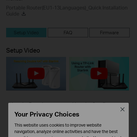
Portable Router(EU1-13Languages)_Quick Installation
Guide
Setup Video
FAQ
Firmware
Setup Video
How to Resolve
How to Configure a
Close
Double NAT using
TP-Link Router with
Your Privacy Choices
Starlink
Starlink
This website uses cookies to improve website
navigation, analyze online activities and have the best