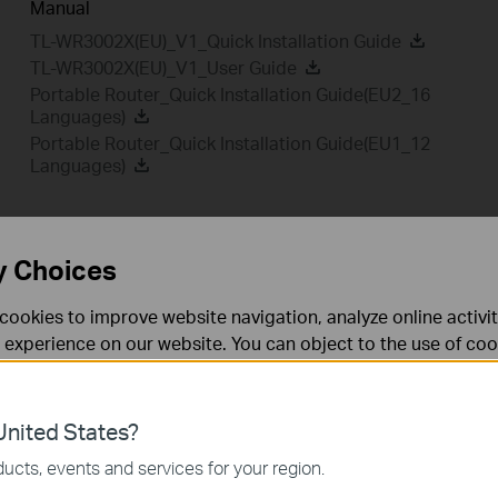
Manual
TL-WR3002X(EU)_V1_Quick Installation Guide
TL-WR3002X(EU)_V1_User Guide
Portable Router_Quick Installation Guide(EU2_16
Languages)
Portable Router_Quick Installation Guide(EU1_12
Languages)
y Choices
Setup Video
FAQ
Fir
GPL Code
cookies to improve website navigation, analyze online activi
 experience on our website. You can object to the use of coo
 information in our
privacy policy
.
Don’t show again
Setup Video
es
nited States?
 noodzakelijk voor de werking van de website en kunnen niet
ucts, events and services for your region.