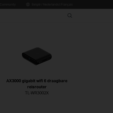
Community
België / Nederlands
|
Français
Search
AX3000 gigabit wifi 6 draagbare
reisrouter
TL-WR3002X