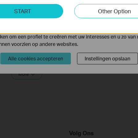
ting Cookies
START
Other Option
yse geven ons de mogelijkheid uw activiteiten op onze websi
 van de website aan te passen en te verbeteren.
 kunnen op onze website worden geplaatst door externe ad
en om een profiel te creëren met uw interesses en u zo van 
How to Set Up Your TP-Link Portable
unnen voorzien op andere websites.
Router (Take TL-WR3002X as an
example)
Alle cookies accepteren
Instellingen opslaan
This video guides you step by step to set up a TP-Link Portable Router in USB Tethering/Hotspot/Router/USB Modem/Access Point/Range Extender/Client mode using TL-WR3002X as an example. Different images may differ from actual products.
More
Volg Ons