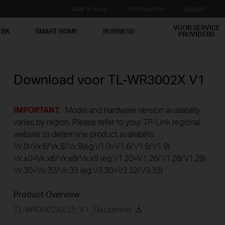
Waar te Koop
Wordt partner
Support
VOOR SERVICE
ERK
SMART HOME
BUSINESS
PROVIDERS
Download voor
TL-WR3002X
V1
IMPORTANT
: Model and hardware version availability
varies by region. Please refer to your TP-Link regional
website to determine product availability.
Vx.0=Vx.6/Vx.8/Vx.9(eg:V1.0=V1.6/V1.8/V1.9)
Vx.x0=Vx.x6/Vx.x8/Vx.x9 (eg:V1.20=V1.26/V1.28/V1.29)
Vx.30=Vx.32/Vx.33 (eg:V3.30=V3.32/V3.33)
Product Overview
TL-WR3002X(EU)_V1_Datasheet