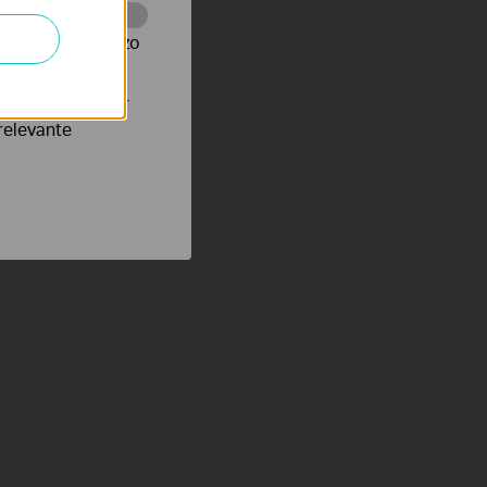
te te volgen en zo
verteerders waar
relevante