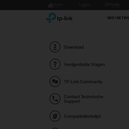
Click
to
TP-Link, Reliably Smart
skip
WIFI NETW
the
navigation
bar
Download
Veelgestelde Vragen
TP-Link Community
Contact Technische
Support
Compatibiliteitslijst