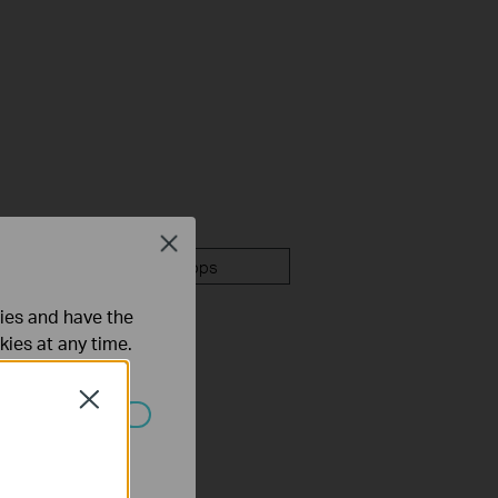
Close
mware
Apps
ties and have the
kies at any time.
Close
 worden