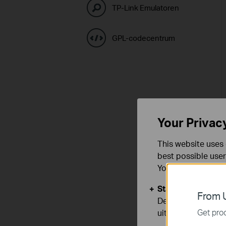
TP-Link Emulatoren
GPL-codecentrum
Your Privac
This website uses 
best possible user
You can find more
Standaard Cooki
From U
Deze cookies zijn
Get prod
uitgeschakeld.