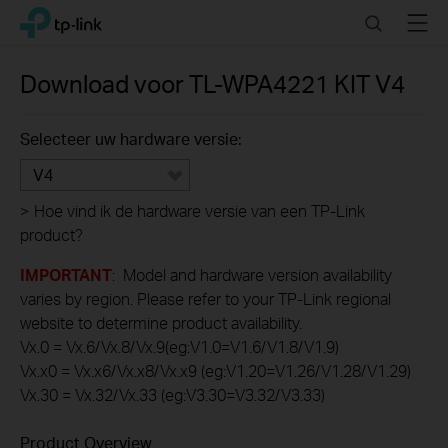
Click
Search
Menu
TP-Link, Reliably Smart
to
skip
the
Download voor
TL-WPA4221 KIT
V4
navigation
bar
Selecteer uw hardware versie:
V4
>
Hoe vind ik de hardware versie van een TP-Link
product?
IMPORTANT
: Model and hardware version availability
varies by region. Please refer to your TP-Link regional
website to determine product availability.
Vx.0 = Vx.6/Vx.8/Vx.9(eg:V1.0=V1.6/V1.8/V1.9)
Vx.x0 = Vx.x6/Vx.x8/Vx.x9 (eg:V1.20=V1.26/V1.28/V1.29)
Vx.30 = Vx.32/Vx.33 (eg:V3.30=V3.32/V3.33)
Product Overview