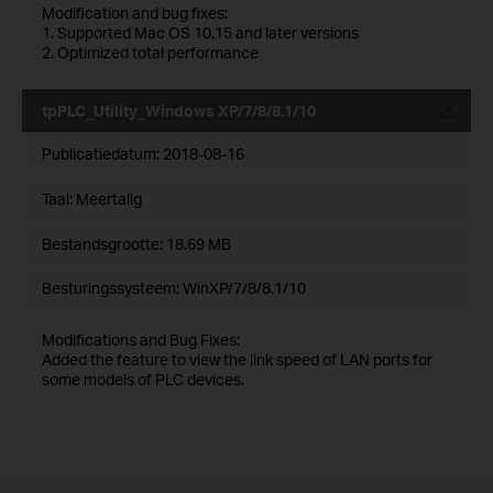
Modification and bug fixes:
1. Supported Mac OS 10.15 and later versions
2. Optimized total performance
tpPLC_Utility_Windows XP/7/8/8.1/10
Publicatiedatum:
2018-08-16
Taal:
Meertalig
Bestandsgrootte:
18.69 MB
Besturingssysteem: WinXP/7/8/8.1/10
Modifications and Bug Fixes:
Added the feature to view the link speed of LAN ports for
some models of PLC devices.