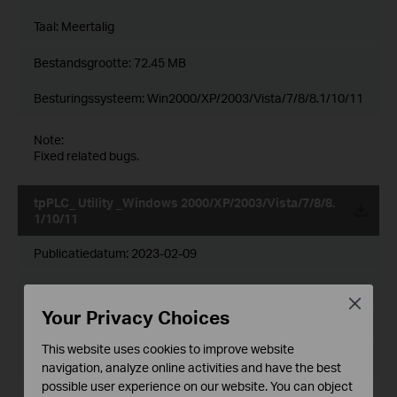
Taal:
Meertalig
Bestandsgrootte:
72.45 MB
Besturingssysteem: Win2000/XP/2003/Vista/7/8/8.1/10/11
Note:
Fixed related bugs.
tpPLC_ Utility _Windows 2000/XP/2003/Vista/7/8/8.
1/10/11
Publicatiedatum:
2023-02-09
Taal:
Meertalig
Close
Your Privacy Choices
Bestandsgrootte:
72.44 MB
This website uses cookies to improve website
Besturingssysteem: Win2000/XP/2003/Vista/7/8/8.1/10/11
navigation, analyze online activities and have the best
possible user experience on our website. You can object