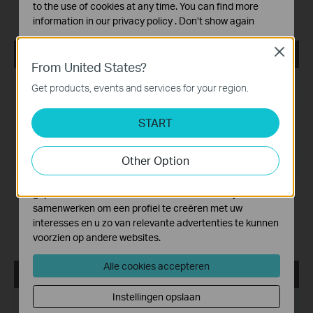
Note:
to the use of cookies at any time. You can find more
Fixed related bugs
information in our
privacy policy
.
Don’t show again
Standaard Cookies
Close
tpPLC_Utility_Mac 12.5
Deze cookies zijn noodzakelijk voor de werking van de
From United States?
website en kunnen niet worden uitgeschakeld.
Publicatiedatum:
2022-09-14
Get products, events and services for your region.
Analyse en Marketing Cookies
Taal:
Meertalig
Cookies voor analyse geven ons de mogelijkheid uw
START
activiteiten op onze website te volgen en zo de
Bestandsgrootte:
3.95 MB
functionaliteit van de website aan te passen en te
Other Option
verbeteren.
Besturingssysteem: Mac OS 12.5
Marketing cookies kunnen op onze website worden
geplaatst door externe adverteerders waar wij mee
Modification and bug fixes:
samenwerken om een profiel te creëren met uw
Newly support the G.hn products like
interesses en u zo van relevante advertenties te kunnen
PG2400P/PG2405P/PG1200;
Support the newest MACOS System(Monterey 12.5)
voorzien op andere websites.
Alle cookies accepteren
tpPLC_ Utility _Windows 7/8/8.1/10/11
Instellingen opslaan
Publicatiedatum:
2022-06-27