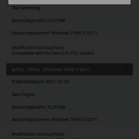
Taal:
Meertalig
Bestandsgrootte:
72.37 MB
Besturingssysteem: Windows 7/8/8.1/10/11
Modification and bug fixes:
Compatible with the new G.hn PLC models
tpPLC_ Utility _Windows 7/8/8.1/10/11
Publicatiedatum:
2021-12-29
Taal:
Engels
Bestandsgrootte:
72.20 MB
Besturingssysteem: Windows 7/8/8.1/10/11
Modification and bug fixes: