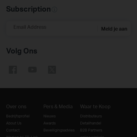
Subscription
Email Address
Meld je aan
Volg Ons
Over ons
Pers & Media
Waar te Koop
Bedrijfsprofiel
Nieuws
Distributeurs
About Us
Awards
Detailhandel
Contact
Beveiligingsadvies
B2B Partners