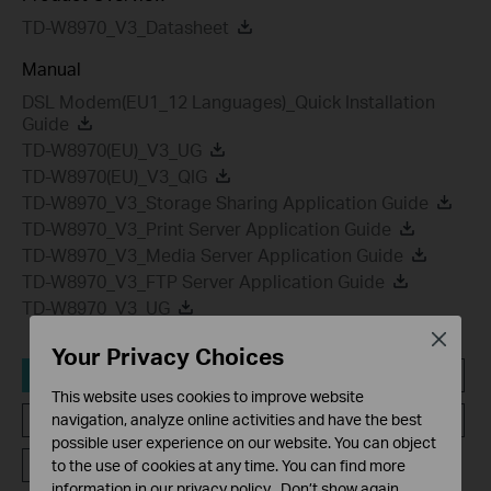
TD-W8970_V3_Datasheet
Manual
DSL Modem(EU1_12 Languages)_Quick Installation
Guide
TD-W8970(EU)_V3_UG
TD-W8970(EU)_V3_QIG
TD-W8970_V3_Storage Sharing Application Guide
TD-W8970_V3_Print Server Application Guide
TD-W8970_V3_Media Server Application Guide
TD-W8970_V3_FTP Server Application Guide
TD-W8970_V3_UG
Close
Your Privacy Choices
Hulpprogramma
Setup Video
FAQ
This website uses cookies to improve website
Firmware
Compatibility
GPL Code
navigation, analyze online activities and have the best
possible user experience on our website. You can object
Emulators
to the use of cookies at any time. You can find more
information in our
privacy policy
.
Don’t show again