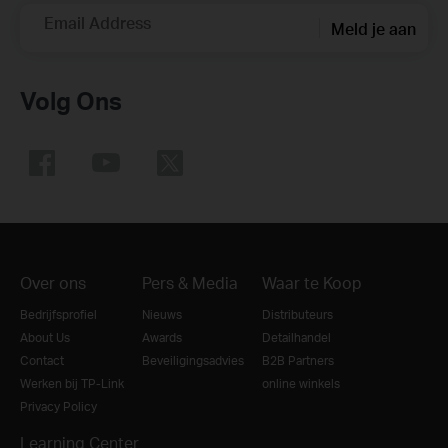
Email Address
Meld je aan
Volg Ons
Over ons
Pers & Media
Waar te Koop
Bedrijfsprofiel
Nieuws
Distributeurs
About Us
Awards
Detailhandel
Contact
Beveiligingsadvies
B2B Partners
Werken bij TP-Link
online winkels
Privacy Policy
Learning Center