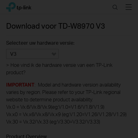
Click
Search
Menu
TP-Link, Reliably Smart
to
skip
the
Download voor
TD-W8970
V3
navigation
bar
Selecteer uw hardware versie:
V3
>
Hoe vind ik de hardware versie van een TP-Link
product?
IMPORTANT
: Model and hardware version availability
varies by region. Please refer to your TP-Link regional
website to determine product availability.
Vx.0 = Vx.6/Vx.8/Vx.9(eg:V1.0=V1.6/V1.8/V1.9)
Vx.x0 = Vx.x6/Vx.x8/Vx.x9 (eg:V1.20=V1.26/V1.28/V1.29)
Vx.30 = Vx.32/Vx.33 (eg:V3.30=V3.32/V3.33)
Product Overview